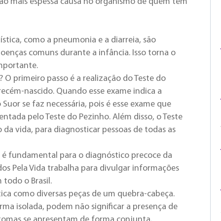
eção mais espessa causa no organismo de quem tem
ística, como a pneumonia e a diarreia, são
doenças comuns durante a infância. Isso torna o
mportante.
 O primeiro passo é a realização do Teste do
 recém-nascido. Quando esse exame indica a
 Suor se faz necessária, pois é esse exame que
sentada pelo Teste do Pezinho.
Além disso, o Teste
 da vida, para diagnosticar pessoas de todas as
é fundamental para o diagnóstico precoce da
nidos Pela Vida trabalha para divulgar informações
todo o Brasil.
stica como diversas peças de um quebra-cabeça.
ma isolada, podem não significar a presença de
tomas se apresentam de forma conjunta,