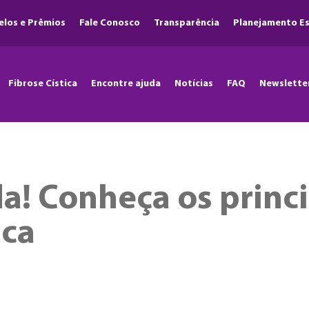
elos e Prêmios
Fale Conosco
Transparência
Planejamento Es
Fibrose Cística
Encontre ajuda
Notícias
FAQ
Newslette
a! Conheça os princ
ica