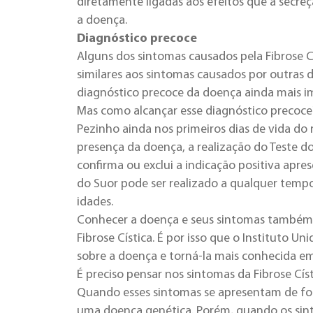
diretamente ligadas aos efeitos que a secr
a doença.
Diagnóstico precoce
Alguns dos sintomas causados pela Fibrose C
similares aos sintomas causados por outras 
diagnóstico precoce da doença ainda mais i
Mas como alcançar esse diagnóstico precoce?
Pezinho ainda nos primeiros dias de vida do
presença da doença, a realização do Teste do
confirma ou exclui a indicação positiva apre
do Suor pode ser realizado a qualquer tempo
idades.
Conhecer a doença e seus sintomas também 
Fibrose Cística. É por isso que o Instituto U
sobre a doença e torná-la mais conhecida em 
É preciso pensar nos sintomas da Fibrose Cí
Quando esses sintomas se apresentam de for
uma doença genética. Porém, quando os sin