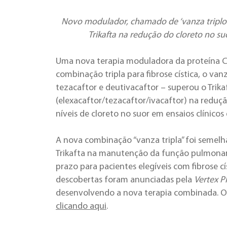
Novo modulador, chamado de ‘vanza triplo
Trikafta na redução do cloreto no su
Uma nova terapia moduladora da proteína 
combinação tripla para fibrose cística, o van
tezacaftor e deutivacaftor – superou o Trika
(elexacaftor/tezacaftor/ivacaftor) na reduç
níveis de cloreto no suor em ensaios clínicos 
A nova combinação “vanza tripla” foi semelh
Trikafta na manutenção da função pulmonar
prazo para pacientes elegíveis com fibrose cís
descobertas foram anunciadas pela
Vertex P
desenvolvendo a nova terapia combinada. O
clicando aqui
.