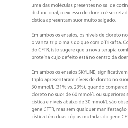
uma das moléculas presentes no sal de cozin
disfuncional, o excesso de cloreto é secretad
cística apresentam suor muito salgado.
Em ambos os ensaios, os níveis de cloreto n
o vanza triplo mais do que com o Trikafta. 
do CFTR, isto sugere que a nova terapia c
proteína cujo defeito está no centro da doe
Em ambos os ensaios SKYLINE, significativa
triplo apresentaram níveis de cloreto no su
30 mmol/L (31% vs. 23%), quando comparados
cloreto no suor de 60 mmol/L ou superiores s
cística e níveis abaixo de 30 mmol/L são o
gene CFTR, mas sem qualquer manifestação d
cística têm duas cópias mutadas do gene CF