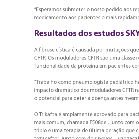
“Esperamos submeter o nosso pedido aos reg
medicamento aos pacientes o mais rapidament
Resultados dos estudos SK
A fibrose cística é causada por mutações qu
CFTR. Os moduladores CFTR são uma classe
funcionalidade da proteína em pacientes co
“Trabalho como pneumologista pediátrico há
impacto dramático dos moduladores CFTR nas
o potencial para deter a doença antes mesmo
O Trikafta é amplamente aprovado para paci
mais comum, chamada F508del, junto com o
triplo é uma terapia de última geração que
tezacaftor, junto com dois novos – vanzacaf