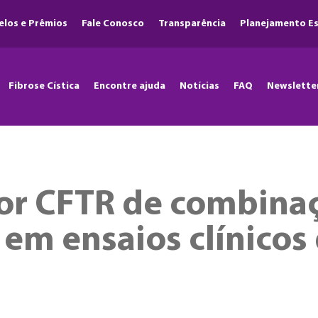
elos e Prêmios
Fale Conosco
Transparência
Planejamento Es
Fibrose Cística
Encontre ajuda
Notícias
FAQ
Newslette
r CFTR de combinaçã
 em ensaios clínicos