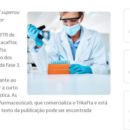
’ superou
or
CFTR de
zacaftor,
fta
ão dos
de Fase 3.
ante ao
 a curto
tica. As
harmaceuticals
, que comercializa o Trikafta e está
 texto da publicação pode ser encontrada