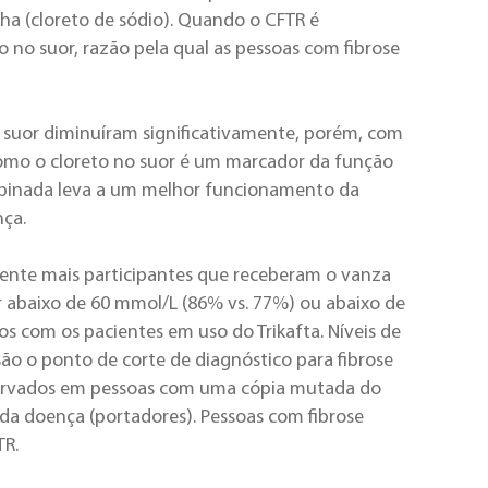
ha (cloreto de sódio). Quando o CFTR é
o no suor, razão pela qual as pessoas com fibrose
o suor diminuíram significativamente, porém, com
Como o cloreto no suor é um marcador da função
ombinada leva a um melhor funcionamento da
nça.
mente mais participantes que receberam o vanza
or abaixo de 60 mmol/L (86% vs. 77%) ou abaixo de
 com os pacientes em uso do Trikafta. Níveis de
ão o ponto de corte de diagnóstico para fibrose
bservados em pessoas com uma cópia mutada do
a doença (portadores). Pessoas com fibrose
TR.