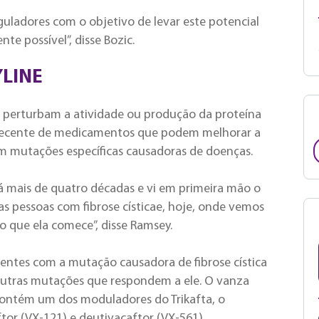
uladores com o objetivo de levar este potencial
e possível”, disse Bozic.
YLINE
e perturbam a atividade ou produção da proteína
 recente de medicamentos que podem melhorar a
m mutações específicas causadoras de doenças.
 mais de quatro décadas e vi em primeira mão o
 pessoas com fibrose císticae, hoje, onde vemos
 que ela comece”, disse Ramsey.
entes com a mutação causadora de fibrose cística
utras mutações que respondem a ele. O vanza
 contém um dos moduladores do Trikafta, o
tor (VX-121) e deutivacaftor (VX-561).