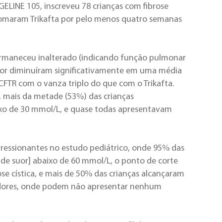
GELINE 105, inscreveu 78 crianças com fibrose
 tomaram Trikafta por pelo menos quatro semanas
ermaneceu inalterado (indicando função pulmonar
suor diminuíram significativamente em uma média
FTR com o vanza triplo do que com o Trikafta.
 mais da metade (53%) das crianças
ixo de 30 mmol/L, e quase todas apresentavam
pressionantes no estudo pediátrico, onde 95% das
 de suor] abaixo de 60 mmol/L, o ponto de corte
ose cística, e mais de 50% das crianças alcançaram
tadores, onde podem não apresentar nenhum