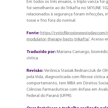
Em todos os três ensaios, o triplo vanza foi
foi semelhante ao do Trikafta no SKYLINE 1
relacionados à segurança foram infecções, i
tosse e frio fora do normal.
Fonte:
https://cysticfibrosisnewstoday.com/n
modulator-therapy-bests-trikafta/
. Acesso e
Traduzido por:
Mariana Camargo, biomédica,
cística.
Revisão:
Verônica Stasiak Bednarczuk de Oli
pela Vida, diagnosticada com fibrose cística 
comportamento, tem MBA em Direitos Sociais
Ciências Farmacêuticas com ênfase em Avali
Federal do Paraná (UFPR).