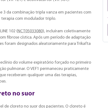
Fase 3 da combinação tripla vanza em pacientes com
terapia com modulador triplo.
YLINE 102 (
NCT05033080
), incluíram coletivamente
om fibrose cística. Após um período de adaptação
es foram designados aleatoriamente para Trikafta
declínio do volume expiratório forçado no primeiro
ção pulmonar. O VEF1 permaneceu praticamente
 que receberam qualquer uma das terapias,
bas.
reto no suor
l de cloreto no suor dos pacientes. O cloreto é