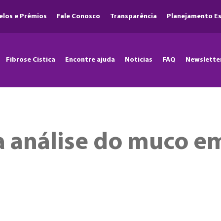
elos e Prêmios
Fale Conosco
Transparência
Planejamento Es
Fibrose Cística
Encontre ajuda
Notícias
FAQ
Newslette
a análise do muco e