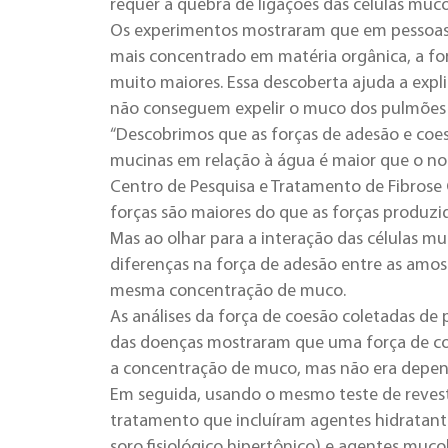
requer a quebra de ligações das células muco
Os experimentos mostraram que em pessoas
mais concentrado em matéria orgânica, a fo
muito maiores. Essa descoberta ajuda a exp
não conseguem expelir o muco dos pulmões 
“Descobrimos que as forças de adesão e c
mucinas em relação à água é maior que o n
Centro de Pesquisa e Tratamento de Fibrose 
forças são maiores do que as forças produzid
Mas ao olhar para a interação das células mu
diferenças na força de adesão entre as amo
mesma concentração de muco.
As análises da força de coesão coletadas d
das doenças mostraram que uma força de co
a concentração de muco, mas não era depen
Em seguida, usando o mesmo teste de reves
tratamento que incluíram agentes hidratantes
soro fisiológico hipertônico) e agentes muco