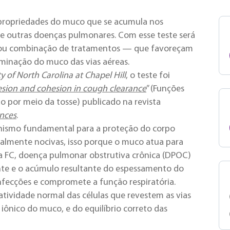
 propriedades do muco que se acumula nos
 e outras doenças pulmonares. Com esse teste será
u combinação de tratamentos — que favoreçam
iminação do muco das vias aéreas.
y of North Carolina at Chapel Hill
, o teste foi
sion and cohesion in cough clearance
” (Funções
 por meio da tosse) publicado na revista
ences
.
ismo fundamental para a proteção do corpo
ialmente nocivas, isso porque o muco atua para
 FC, doença pulmonar obstrutiva crônica (DPOC)
ente e o acúmulo resultante do espessamento do
nfecções e compromete a função respiratória.
tividade normal das células que revestem as vias
ônico do muco, e do equilíbrio correto das