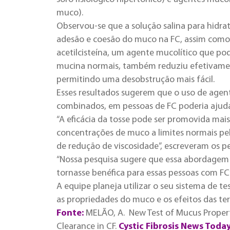
muco).
Observou-se que a solução salina para hidra
adesão e coesão do muco na FC, assim como
acetilcisteína, um agente mucolítico que pod
mucina normais, também reduziu efetivamen
permitindo uma desobstrução mais fácil.
Esses resultados sugerem que o uso de agen
combinados, em pessoas de FC poderia ajuda
“A eficácia da tosse pode ser promovida mai
concentrações de muco a limites normais p
de redução de viscosidade”, escreveram os p
“Nossa pesquisa sugere que essa abordagem t
tornasse benéfica para essas pessoas com FC
A equipe planeja utilizar o seu sistema de t
as propriedades do muco e os efeitos das t
Fonte:
MELÃO, A. New Test of Mucus Proper
Clearance in CF.
Cystic Fibrosis News Today