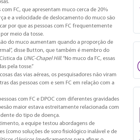
sas.
 com FC, que apresentam muco cerca de 20%
rça e a velocidade de deslocamento do muco são
licar por que as pessoas com FC frequentemente
por meio da tosse.
oesão do muco aumentam quando a proporção de
ormal”, disse Button, que também é membro do
Cística da
UNC-Chapel Hill
. “No muco da FC, essas
as pela tosse.”
cosas das vias aéreas, os pesquisadores não viram
stras das pessoas com e sem FC em relação com a
e pessoas com FC e DPOC com diferentes gravidades
esão maior estava estreitamente relacionada com
dente do tipo de doença.
timento, a equipe testou abordagens de
 (como soluções de soro fisiológico inalável e de
líticos clássicos (medicamentos para afinar o