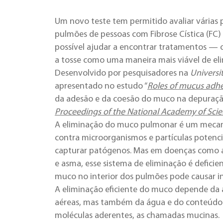
Um novo teste tem permitido avaliar várias
pulmões de pessoas com Fibrose Cística (FC)
possível ajudar a encontrar
tratamentos
— o
a tosse como uma maneira mais viável de el
Desenvolvido por pesquisadores na
Universit
apresentado no estudo “
Roles of mucus adhe
da adesão e da coesão do muco na depuração
Proceedings of the National Academy of Sci
A eliminação do muco pulmonar é um mecan
contra microorganismos e partículas potenc
capturar patógenos. Mas em doenças como a
e asma, esse sistema de eliminação é defici
muco no interior dos pulmões pode causar i
A eliminação eficiente do muco depende da a
aéreas, mas também da água e do conteúdo i
moléculas aderentes, as chamadas mucinas.