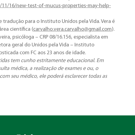
18/11/16/new-test-of-mucus-properties-may-help-
 tradução para o Instituto Unidos pela Vida. Vera é
ea científica (
carvalho.vera.carvalho@gmail.com
).
eira, psicóloga – CRP 08/16.156, especialista em
ora geral do Unidos pela Vida – Instituto
gnosticada com FC aos 23 anos de idade.
tidas tem cunho estritamente educacional. Em
ulta médica, a realização de exames e ou, o
com seu médico, ele poderá esclarecer todas as