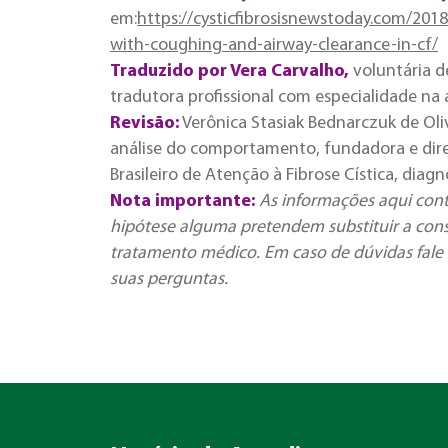
em:
https://cysticfibrosisnewstoday.com/20
with-coughing-and-airway-clearance-in-cf/
Traduzido por Vera Carvalho
,
voluntária de
tradutora profissional com especialidade na ár
Revisão:
Verônica Stasiak Bednarczuk de Oliv
análise do comportamento, fundadora e diret
Brasileiro de Atenção à Fibrose Cística, dia
Nota importante:
As informações aqui con
hipótese alguma pretendem substituir a cons
tratamento médico. Em caso de dúvidas fale 
suas perguntas.