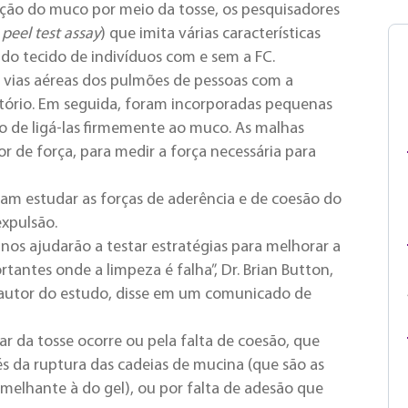
ão do muco por meio da tosse, os pesquisadores
o
peel test assay
) que imita várias características
ndo tecido de indivíduos com e sem a FC.
 vias aéreas dos pulmões de pessoas com a
atório. Em seguida, foram incorporadas pequenas
vo de ligá-las firmemente ao muco. As malhas
de força, para medir a força necessária para
am estudar as forças de aderência e de coesão do
expulsão.
nos ajudarão a testar estratégias para melhorar a
antes onde a limpeza é falha”, Dr. Brian Button,
l autor do estudo, disse em um comunicado de
r da tosse ocorre ou pela falta de coesão, que
 da ruptura das cadeias de mucina (que são as
melhante à do gel), ou por falta de adesão que