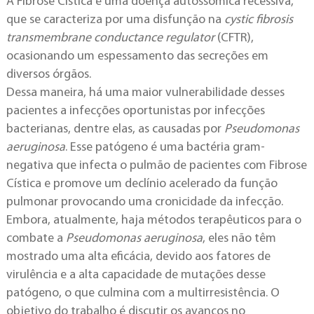
A Fibrose Cística é uma doença autossômica recessiva,
que se caracteriza por uma disfunção na
cystic fibrosis
transmembrane conductance regulator
(CFTR),
ocasionando um espessamento das secreções em
diversos órgãos.
Dessa maneira, há uma maior vulnerabilidade desses
pacientes a infecções oportunistas por infecções
bacterianas, dentre elas, as causadas por
Pseudomonas
aeruginosa
. Esse patógeno é uma bactéria gram-
negativa que infecta o pulmão de pacientes com Fibrose
Cística e promove um declínio acelerado da função
pulmonar provocando uma cronicidade da infecção.
Embora, atualmente, haja métodos terapêuticos para o
combate a
Pseudomonas aeruginosa
, eles não têm
mostrado uma alta eficácia, devido aos fatores de
virulência e a alta capacidade de mutações desse
patógeno, o que culmina com a multirresistência. O
objetivo do trabalho é discutir os avanços no