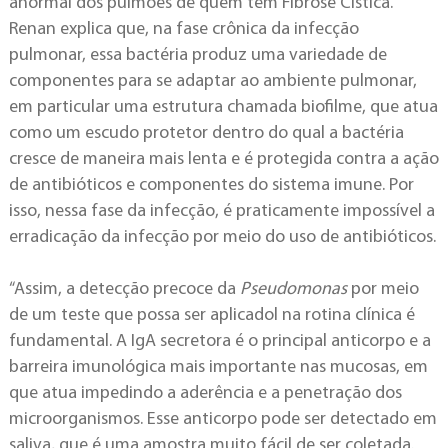
anormal dos pulmões de quem tem Fibrose Cística.
Renan explica que, na fase crônica da infecção
pulmonar, essa bactéria produz uma variedade de
componentes para se adaptar ao ambiente pulmonar,
em particular uma estrutura chamada biofilme, que atua
como um escudo protetor dentro do qual a bactéria
cresce de maneira mais lenta e é protegida contra a ação
de antibióticos e componentes do sistema imune. Por
isso, nessa fase da infecção, é praticamente impossível a
erradicação da infecção por meio do uso de antibióticos.
“Assim, a detecção precoce da
Pseudomonas
por meio
de um teste que possa ser aplicadol na rotina clínica é
fundamental. A IgA secretora é o principal anticorpo e a
barreira imunológica mais importante nas mucosas, em
que atua impedindo a aderência e a penetração dos
microorganismos. Esse anticorpo pode ser detectado em
saliva, que é uma amostra muito fácil de ser coletada.