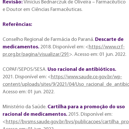
Revisão:
Vinícius Bednarczuk de Oliveira – Farmacêutico
e Doutor em Ciências Farmacêuticas.
Referências:
Conselho Regional de Farmácia do Paraná.
Descarte de
medicamentos.
2018. Disponível em: <
https://www.crf-
pr.org.br/pagina/visualizar/291
>. Acesso em: 01 jun. 2022.
COPAF/SEPOS/SESA.
Uso racional de antibióticos.
2021. Disponível em: <
https://www.saude.ce.gov.br/wp-
content/uploads/sites/9/2021/04/Uso_racional_de_antibio
Acesso em: 01 jun. 2022.
Ministério da Saúde.
Cartilha para a promoção do uso
racional de medicamentos.
2015. Disponível em:
<
https://bvsms.saude.gov.br/bvs/publicacoes/cartilha_