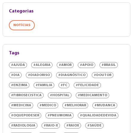
Categorias
NOTÍCIAS
Tags
#AJUDA
#ALEGRIA
#AMOR
#APOIO
#BRASIL
#DIA
#DIADORISO
#DIAGNÓSTICO
#DOUTOR
#ENZIMA
#FAMILIA
#FC
#FELICIDADE
#FIBROSECISTICA
#HOSPITAL
#MEDICAMENTO
#MEDICINA
#MEDICO
#MELHORAR
#MUDANCA
#OQUEPODESER
#PNEUMONIA
#QUALIDADEDEVIDA
#RADIOLOGIA
#RAIO-X
#RAIOX
#SAÚDE