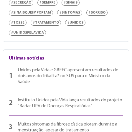
#SECREÇÃO
#SEMPRE
#SINAIS
#SINAISQUEIMPORTAM
#SINTOMAS
#SORRISO
#TOSSE
#TRATAMENTO
#UNIDOS
#UNIDOSPELAVIDA
Últimas notícias
Unidos pela Vida e GBEFC apresentam resultados de
1
dois anos do Trikafta® no SUS para o Ministro da
Saúde
Instituto Unidos pela Vida lança resultados do projeto
2
“Radar UPV de Doenças Respiratórias”
Muitos sintomas da fibrose cística pioram durante a
3
menstruação, apesar do tratamento