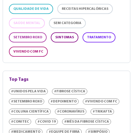
QUALIDADE DE VIDA
RECEITAS HIPERCALÓRICAS
SAÚDE MENTAL
SEM CATEGORIA
SETEMBRO ROXO
SINTOMAS
TRATAMENTO
VIVENDO COM FC
Top Tags
#UNIDOS PELA VIDA
#FIBROSE CÍSTICA
#SETEMBRO ROXO
#DEPOIMENTO
#VIVENDO COM FC
#COLUNA CIENTÍFICA
#CORONAVÍRUS
#TRIKAFTA
#CONITEC
#COVID 19
#MÊS DA FIBROSE CÍSTICA
#MEDICAMENTO
#EQUIPE DE FIBRA
#SIMPÓSIO