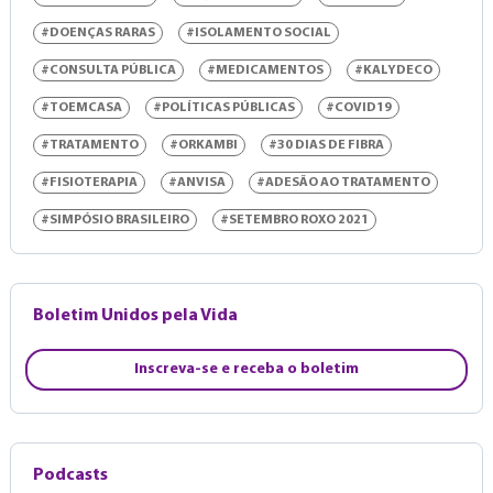
#DOENÇAS RARAS
#ISOLAMENTO SOCIAL
#CONSULTA PÚBLICA
#MEDICAMENTOS
#KALYDECO
#TOEMCASA
#POLÍTICAS PÚBLICAS
#COVID19
#TRATAMENTO
#ORKAMBI
#30 DIAS DE FIBRA
#FISIOTERAPIA
#ANVISA
#ADESÃO AO TRATAMENTO
#SIMPÓSIO BRASILEIRO
#SETEMBRO ROXO 2021
Boletim Unidos pela Vida
Inscreva-se e receba o boletim
Podcasts