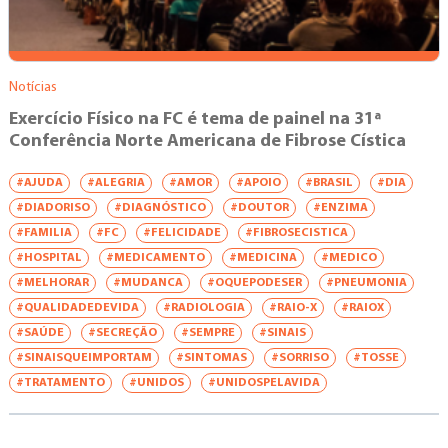
Notícias
Exercício Físico na FC é tema de painel na 31ª
Conferência Norte Americana de Fibrose Cística
#AJUDA
#ALEGRIA
#AMOR
#APOIO
#BRASIL
#DIA
#DIADORISO
#DIAGNÓSTICO
#DOUTOR
#ENZIMA
#FAMILIA
#FC
#FELICIDADE
#FIBROSECISTICA
#HOSPITAL
#MEDICAMENTO
#MEDICINA
#MEDICO
#MELHORAR
#MUDANCA
#OQUEPODESER
#PNEUMONIA
#QUALIDADEDEVIDA
#RADIOLOGIA
#RAIO-X
#RAIOX
#SAÚDE
#SECREÇÃO
#SEMPRE
#SINAIS
#SINAISQUEIMPORTAM
#SINTOMAS
#SORRISO
#TOSSE
#TRATAMENTO
#UNIDOS
#UNIDOSPELAVIDA