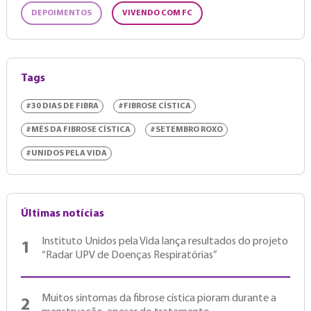
DEPOIMENTOS
VIVENDO COM FC
Tags
#30 DIAS DE FIBRA
#FIBROSE CÍSTICA
#MÊS DA FIBROSE CÍSTICA
#SETEMBRO ROXO
#UNIDOS PELA VIDA
Últimas notícias
Instituto Unidos pela Vida lança resultados do projeto
1
“Radar UPV de Doenças Respiratórias”
Muitos sintomas da fibrose cística pioram durante a
2