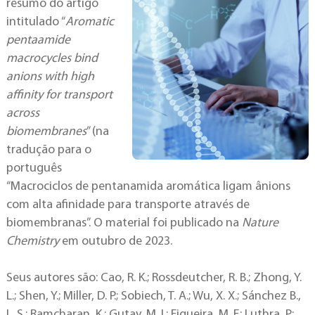
resumo do artigo
intitulado “
Aromatic
pentaamide
macrocycles bind
anions with high
affinity for transport
across
biomembranes
” (na
tradução para o
português
“Macrociclos de pentanamida aromática ligam ânions
com alta afinidade para transporte através de
biomembranas”. O material foi publicado na
Nature
Chemistry
em outubro de 2023.
Seus autores são: Cao, R. K.; Rossdeutcher, R. B.; Zhong, Y.
L.; Shen, Y.; Miller, D. P.; Sobiech, T. A.; Wu, X. X.; Sánchez B.,
L. S.; Ramcharan, K.; Gutay, M. I.; Figueira, M. F.; Luthra, P.;