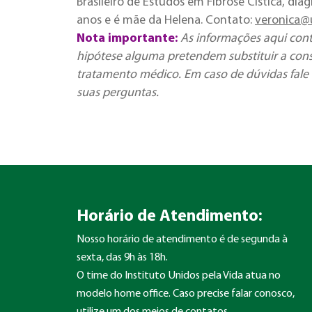
Brasileiro de Estudos em Fibrose Cística, di
anos e é mãe da Helena. Contato:
veronica@u
Nota importante:
As informações aqui con
hipótese alguma pretendem substituir a cons
tratamento médico. Em caso de dúvidas fale 
suas perguntas.
Horário de Atendimento:
Nosso horário de atendimento é de segunda à
sexta, das 9h às 18h.
O time do Instituto Unidos pela Vida atua no
modelo home office. Caso precise falar conosco,