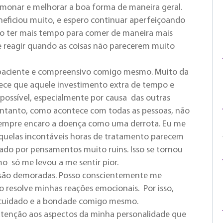
lmonar e melhorar a boa forma de maneira geral.
neficiou muito, e espero continuar aperfeiçoando
o ter mais tempo para comer de maneira mais
e reagir quando as coisas não parecerem muito
 paciente e compreensivo comigo mesmo. Muito da
arece que aquele investimento extra de tempo e
l possível, especialmente por causa das outras
entanto, como acontece com todas as pessoas, não
 sempre encaro a doença como uma derrota. Eu me
aquelas incontáveis horas de tratamento parecem
mado por pensamentos muito ruins. Isso se tornou
 só me levou a me sentir pior.
s são demoradas. Posso conscientemente me
o resolve minhas reações emocionais. Por isso,
utocuidado e a bondade comigo mesmo.
 atenção aos aspectos da minha personalidade que