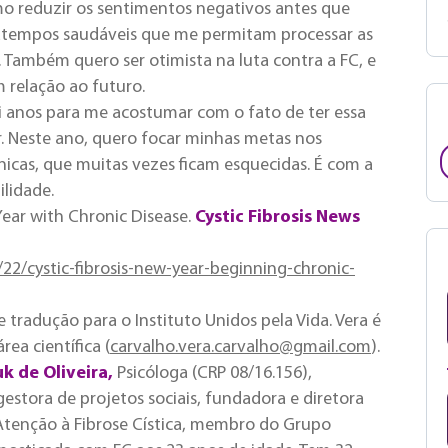
o reduzir os sentimentos negativos antes que
atempos saudáveis que me permitam processar as
 Também quero ser otimista na luta contra a FC, e
 relação ao futuro.
i anos para me acostumar com o fato de ter essa
. Neste ano, quero focar minhas metas nos
icas, que muitas vezes ficam esquecidas. É com a
lidade.
ear with Chronic Disease.
Cystic Fibrosis News
/22/cystic-fibrosis-new-year-beginning-chronic-
 tradução para o Instituto Unidos pela Vida. Vera é
ea científica (
carvalho.vera.carvalho@gmail.com
).
k de Oliveira
,
Psicóloga (CRP 08/16.156),
estora de projetos sociais, fundadora e diretora
e Atenção à Fibrose Cística, membro do Grupo