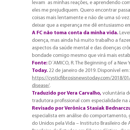
levam as minhas reações, e aprendendo com
eles me prejudiquem. Quero encontrar pass
coisas mais lentamente e não de uma só vez.
deixar que a esperança me dê entusiasmo em
A FC não toma conta da minha vida.
Leve
doença, mas ainda há muito trabalho a fazer
aspectos da saúde mental e das doenças crôn
bondade comigo mesmo que virá mais estabi
Fonte:
D´AMICO, R. The Beginning of a New Y
Today
.
22 de janeiro de 2019. Disponível em:
https://cysticfibrosisnewstoday.com/2018/01
disease/
.
Traduzido por Vera Carvalho
,
voluntária de
tradutora profissional com especialidade na ár
Revisado por Verônica Stasiak Bednarczu
especialista em análise do comportamento, g
do Unidos pela Vida – Instituto Brasileiro d