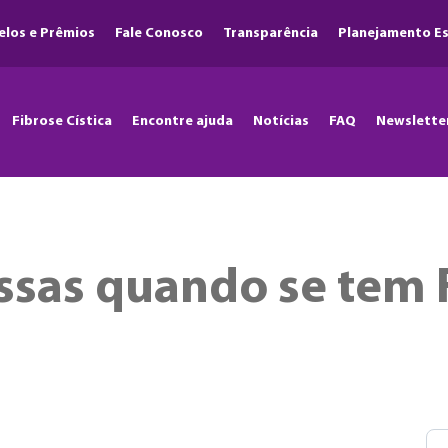
elos e Prêmios
Fale Conosco
Transparência
Planejamento Es
Fibrose Cística
Encontre ajuda
Notícias
FAQ
Newslette
sas quando se tem F