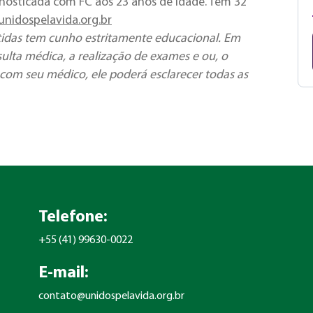
agnosticada com FC aos 23 anos de idade. Tem 32
nidospelavida.org.br
tidas tem cunho estritamente educacional. Em
ulta médica, a realização de exames e ou, o
com seu médico, ele poderá esclarecer todas as
Telefone:
+55 (41) 99630-0022
E-mail:
contato@unidospelavida.org.br