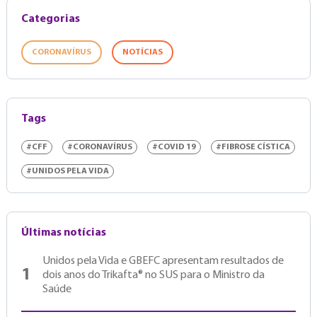
Categorias
CORONAVÍRUS
NOTÍCIAS
Tags
#CFF
#CORONAVÍRUS
#COVID 19
#FIBROSE CÍSTICA
#UNIDOS PELA VIDA
Últimas notícias
Unidos pela Vida e GBEFC apresentam resultados de
1
dois anos do Trikafta® no SUS para o Ministro da
Saúde