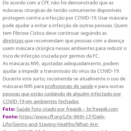
De acordo com a CFF, não foi demonstrado que as
máscaras cirurgicas de tecido comumente disponíveis
protegem contra a infecção por COVID-19. Usar máscara
pode ajudar a evitar a infecção de outras pessoas. Quem
tem Fibrose Cística deve continuar seguindo as
diretrizes
que recomendam que pessoas com a doença
usem máscara cirúrgica nesses ambientes para reduzir o
risco de infecção cruzada por germes da FC.
As máscaras N95, ajustadas adequadamente, podem
ajudar a impedir a transmissão do vírus da COVID-19.
Durante este surto, recomenda-se atualmente o uso de
máscaras N95 para
profissionais de saúde
e para outras
pessoas que estão cuidando de alguém infectado por
COVID-19 em ambientes fechados
.
Foto:
Saúde foto criado por freepik – br.freepik.com
Fonte:
https://www.cff.org/Life-With-CF/Daily-
Life/Germs-and-Staying-Healthy/What-Are-