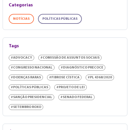
Categorias
NOTÍCIAS
POLÍTICAS PÚBLICAS
Tags
#ADVOCACY
#COMISSÃO DE ASSUNTOS SOCIAIS
#CONGRESSO NACIONAL
#DIAGNÓSTICO PRECOCE
#DOENÇAS RARAS
#FIBROSE CÍSTICA
#PL 4368/2020
#POLÍTICAS PÚBLICAS
#PROJETO DE LEI
#SANÇÃO PRESIDENCIAL
#SENADO FEDERAL
#SETEMBRO ROXO