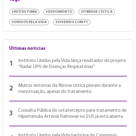
#AVÓ DE FIBRA
#DEPOIMENTO
#FIBROSE CÍSTICA
#UNIDOS PELA VIDA
#VIVENDO COM FC
Últimas notícias
Instituto Unidos pela Vida lança resultados do projeto
1
“Radar UPV de Doenças Respiratórias”
Muitos sintomas da fibrose cística pioram durante a
2
menstruação, apesar do tratamento
Consulta Pública do sotatercepte para tratamento de
3
Hipertensão Arterial Pulmonar no SUS já está aberta
Instituto Unidos pela Vida participa do Congresso