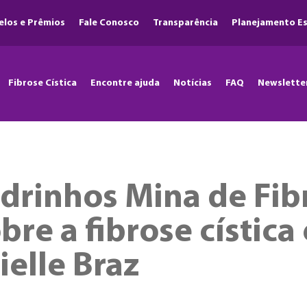
elos e Prêmios
Fale Conosco
Transparência
Planejamento Es
Fibrose Cística
Encontre ajuda
Notícias
FAQ
Newslette
rinhos Mina de Fibra
re a fibrose cística 
ielle Braz