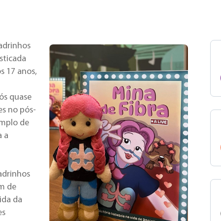
adrinhos
osticada
os 17 anos,
ós quase
es no pós-
emplo de
a a
adrinhos
ém de
ida da
es