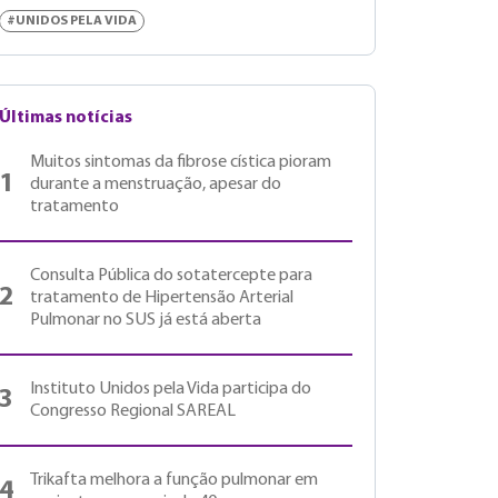
#UNIDOS PELA VIDA
Últimas notícias
Muitos sintomas da fibrose cística pioram
1
durante a menstruação, apesar do
tratamento
Consulta Pública do sotatercepte para
2
tratamento de Hipertensão Arterial
Pulmonar no SUS já está aberta
Instituto Unidos pela Vida participa do
3
Congresso Regional SAREAL
Trikafta melhora a função pulmonar em
4