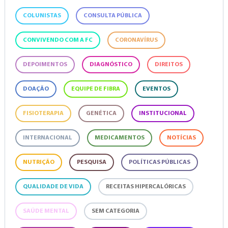
COLUNISTAS
CONSULTA PÚBLICA
CONVIVENDO COM A FC
CORONAVÍRUS
DEPOIMENTOS
DIAGNÓSTICO
DIREITOS
DOAÇÃO
EQUIPE DE FIBRA
EVENTOS
FISIOTERAPIA
GENÉTICA
INSTITUCIONAL
INTERNACIONAL
MEDICAMENTOS
NOTÍCIAS
NUTRIÇÃO
PESQUISA
POLÍTICAS PÚBLICAS
QUALIDADE DE VIDA
RECEITAS HIPERCALÓRICAS
SAÚDE MENTAL
SEM CATEGORIA