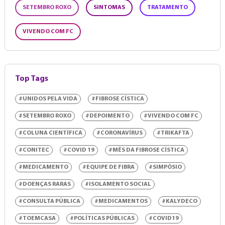
SETEMBRO ROXO
SINTOMAS
TRATAMENTO
VIVENDO COM FC
Top Tags
#UNIDOS PELA VIDA
#FIBROSE CÍSTICA
#SETEMBRO ROXO
#DEPOIMENTO
#VIVENDO COM FC
#COLUNA CIENTÍFICA
#CORONAVÍRUS
#TRIKAFTA
#CONITEC
#COVID 19
#MÊS DA FIBROSE CÍSTICA
#MEDICAMENTO
#EQUIPE DE FIBRA
#SIMPÓSIO
#DOENÇAS RARAS
#ISOLAMENTO SOCIAL
#CONSULTA PÚBLICA
#MEDICAMENTOS
#KALYDECO
#TOEMCASA
#POLÍTICAS PÚBLICAS
#COVID19