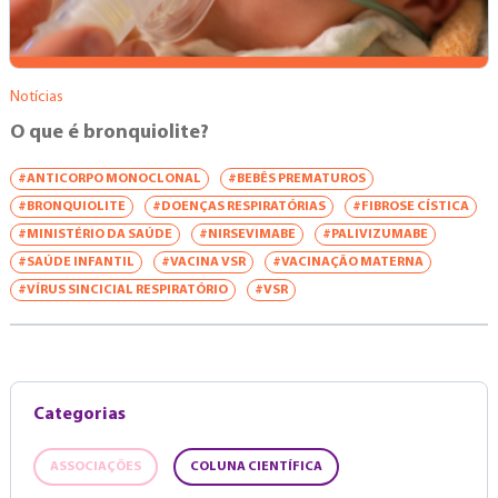
Notícias
O que é bronquiolite?
#ANTICORPO MONOCLONAL
#BEBÊS PREMATUROS
#BRONQUIOLITE
#DOENÇAS RESPIRATÓRIAS
#FIBROSE CÍSTICA
#MINISTÉRIO DA SAÚDE
#NIRSEVIMABE
#PALIVIZUMABE
#SAÚDE INFANTIL
#VACINA VSR
#VACINAÇÃO MATERNA
#VÍRUS SINCICIAL RESPIRATÓRIO
#VSR
Categorias
ASSOCIAÇÕES
COLUNA CIENTÍFICA