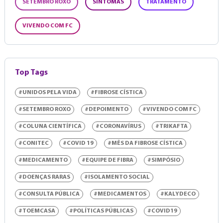
SETEMBRO ROXO
SINTOMAS
TRATAMENTO
VIVENDO COM FC
Top Tags
#UNIDOS PELA VIDA
#FIBROSE CÍSTICA
#SETEMBRO ROXO
#DEPOIMENTO
#VIVENDO COM FC
#COLUNA CIENTÍFICA
#CORONAVÍRUS
#TRIKAFTA
#CONITEC
#COVID 19
#MÊS DA FIBROSE CÍSTICA
#MEDICAMENTO
#EQUIPE DE FIBRA
#SIMPÓSIO
#DOENÇAS RARAS
#ISOLAMENTO SOCIAL
#CONSULTA PÚBLICA
#MEDICAMENTOS
#KALYDECO
#TOEMCASA
#POLÍTICAS PÚBLICAS
#COVID19