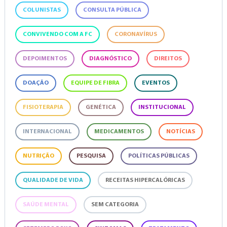
COLUNISTAS
CONSULTA PÚBLICA
CONVIVENDO COM A FC
CORONAVÍRUS
DEPOIMENTOS
DIAGNÓSTICO
DIREITOS
DOAÇÃO
EQUIPE DE FIBRA
EVENTOS
FISIOTERAPIA
GENÉTICA
INSTITUCIONAL
INTERNACIONAL
MEDICAMENTOS
NOTÍCIAS
NUTRIÇÃO
PESQUISA
POLÍTICAS PÚBLICAS
QUALIDADE DE VIDA
RECEITAS HIPERCALÓRICAS
SAÚDE MENTAL
SEM CATEGORIA