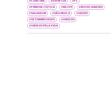
#CURITIBA
#EVENTOS
#FC
#FIBROSE CÍSTICA
#RECIFE
#RIO DE JANEIRO
#SALVADOR
#SÃO PAULO
#SAÚDE
#SETEMBRO ROXO
#UNIDOS
#UNIDOS PELA VIDA