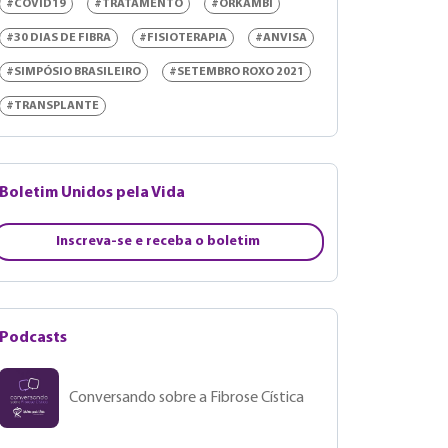
#COVID19
#TRATAMENTO
#ORKAMBI
#30 DIAS DE FIBRA
#FISIOTERAPIA
#ANVISA
#SIMPÓSIO BRASILEIRO
#SETEMBRO ROXO 2021
#TRANSPLANTE
Boletim Unidos pela Vida
Inscreva-se e receba o boletim
Podcasts
Conversando sobre a Fibrose Cística