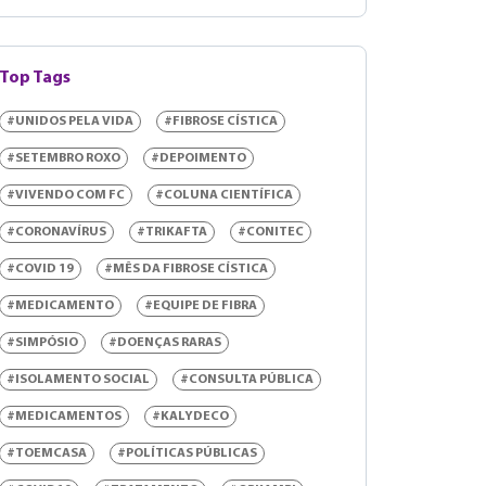
Top Tags
#UNIDOS PELA VIDA
#FIBROSE CÍSTICA
#SETEMBRO ROXO
#DEPOIMENTO
#VIVENDO COM FC
#COLUNA CIENTÍFICA
#CORONAVÍRUS
#TRIKAFTA
#CONITEC
#COVID 19
#MÊS DA FIBROSE CÍSTICA
#MEDICAMENTO
#EQUIPE DE FIBRA
#SIMPÓSIO
#DOENÇAS RARAS
#ISOLAMENTO SOCIAL
#CONSULTA PÚBLICA
#MEDICAMENTOS
#KALYDECO
#TOEMCASA
#POLÍTICAS PÚBLICAS