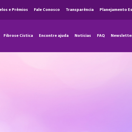
elos e Prêmios
Fale Conosco
Transparência
Planejamento Es
Fibrose Cística
Encontre ajuda
Notícias
FAQ
Newslette
o