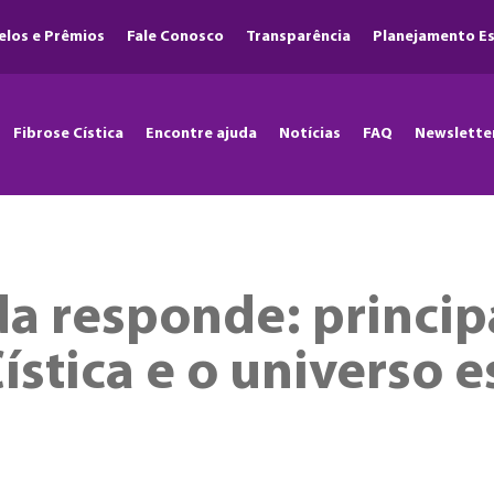
elos e Prêmios
Fale Conosco
Transparência
Planejamento Es
Fibrose Cística
Encontre ajuda
Notícias
FAQ
Newslette
da responde: princip
ística e o universo e