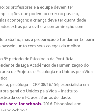
o: os professores e a equipe devem ter
mplicações que podem ocorrer no passeio,
elas aconteçam; a criança deve ter quantidade
idados extras para evitar a contaminação com
e trabalho, mas a preparação é fundamental para
 o passeio junto com seus colegas da melhor
o 9º período de Psicologia da Pontifícia
residente da Liga Acadêmica de Humanização do
área de Projetos e Psicologia no Unidos pela Vida
tica.
eira, psicóloga – CRP 08/16.156, especialista em
ora geral do Unidos pela Vida – Instituto
nosticada com FC aos 23 anos de idade.
osis here for schools.
2016. Disponível em:
CF-and-School/.