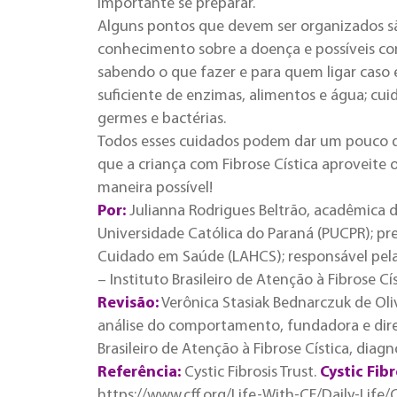
importante se preparar.
Alguns pontos que devem ser organizados sã
conhecimento sobre a doença e possíveis co
sabendo o que fazer e para quem ligar caso 
suficiente de enzimas, alimentos e água; cu
germes e bactérias.
Todos esses cuidados podem dar um pouco d
que a criança com Fibrose Cística aproveite
maneira possível!
Por:
Julianna Rodrigues Beltrão, acadêmica d
Universidade Católica do Paraná (PUCPR); p
Cuidado em Saúde (LAHCS); responsável pela 
– Instituto Brasileiro de Atenção à Fibrose Cís
Revisão:
Verônica Stasiak Bednarczuk de Oliv
análise do comportamento, fundadora e diret
Brasileiro de Atenção à Fibrose Cística, diag
Referência:
Cystic Fibrosis Trust.
Cystic Fibr
https://www.cff.org/Life-With-CF/Daily-Life/