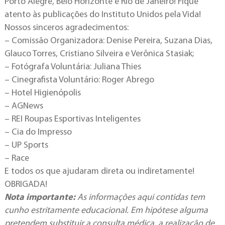
Porto Alegre, Belo Horizonte e Rio de Janeiro! Fique
atento às publicações do Instituto Unidos pela Vida!
Nossos sinceros agradecimentos:
– Comissão Organizadora: Denise Pereira, Suzana Dias,
Glauco Torres, Cristiano Silveira e Verônica Stasiak;
– Fotógrafa Voluntária: Juliana Thies
– Cinegrafista Voluntário: Roger Abrego
– Hotel Higienópolis
– AGNews
– REI Roupas Esportivas Inteligentes
– Cia do Impresso
– UP Sports
– Race
E todos os que ajudaram direta ou indiretamente!
OBRIGADA!
Nota importante:
As informações aqui contidas tem
cunho estritamente educacional. Em hipótese alguma
pretendem substituir a consulta médica, a realização de