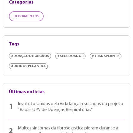
Categorias
DEPOIMENTOS
Tags
#DOAÇÃO DE ÓRGÃOS
#SEJA DOADOR
#TRANSPLANTE
#UNIDOS PELA VIDA
Últimas notícias
Instituto Unidos pela Vida lança resultados do projeto
1
“Radar UPV de Doenças Respiratórias”
Muitos sintomas da fibrose cística pioram durante a
2