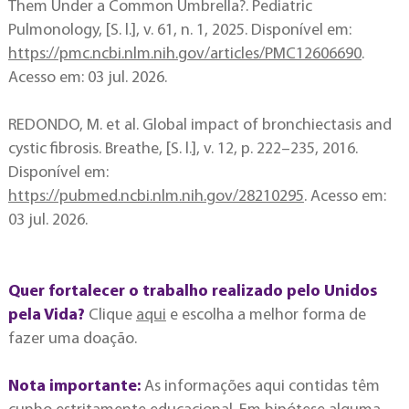
Them Under a Common Umbrella?. Pediatric
Pulmonology, [S. l.], v. 61, n. 1, 2025. Disponível em:
https://pmc.ncbi.nlm.nih.gov/articles/PMC12606690
.
Acesso em: 03 jul. 2026.
REDONDO, M. et al. Global impact of bronchiectasis and
cystic fibrosis. Breathe, [S. l.], v. 12, p. 222–235, 2016.
Disponível em:
https://pubmed.ncbi.nlm.nih.gov/28210295
. Acesso em:
03 jul. 2026.
Quer fortalecer o trabalho realizado pelo Unidos
pela Vida?
Clique
aqui
e escolha a melhor forma de
fazer uma doação.
Nota importante:
As informações aqui contidas têm