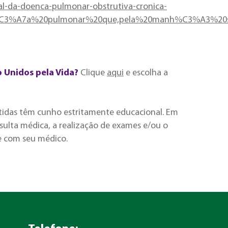
al-da-doenca-pulmonar-obstrutiva-cronica-
%C3%A7a%20pulmonar%20que,pela%20manh%C3%A3%20
o Unidos pela Vida?
Clique
aqui
e escolha a
tidas têm cunho estritamente educacional. Em
ulta médica, a realização de exames e/ou o
e com seu médico.