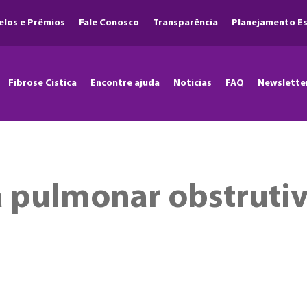
elos e Prêmios
Fale Conosco
Transparência
Planejamento Es
Fibrose Cística
Encontre ajuda
Notícias
FAQ
Newslette
 pulmonar obstrutiv