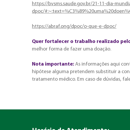
https://bvsms.saude.gov.br/21-11-dia-mundi
dpoc/#:~:text=%C3%89%20uma%20doen
https://abraf.ong/dpoc/o-que-e-dpoc/
Quer fortalecer o trabalho realizado pel
melhor forma de fazer uma doação.
Nota importante:
As informações aqui con
hipótese alguma pretendem substituir a cons
tratamento médico. Em caso de dúvidas, fal