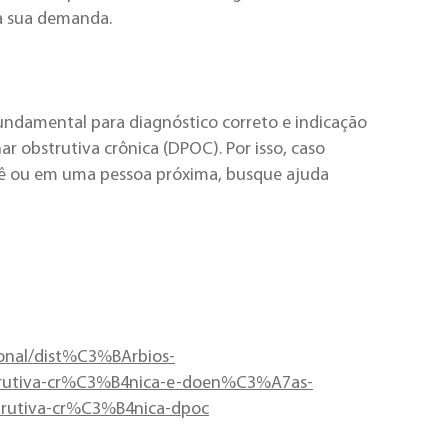
a sua demanda.
undamental para diagnóstico correto e indicação
obstrutiva crônica (DPOC). Por isso, caso
cê ou em uma pessoa próxima, busque ajuda
ional/dist%C3%BArbios-
rutiva-cr%C3%B4nica-e-doen%C3%A7as-
rutiva-cr%C3%B4nica-dpoc