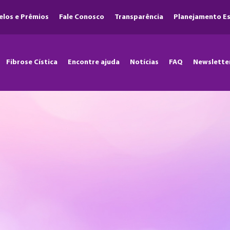
elos e Prêmios
Fale Conosco
Transparência
Planejamento Es
Fibrose Cística
Encontre ajuda
Notícias
FAQ
Newslette