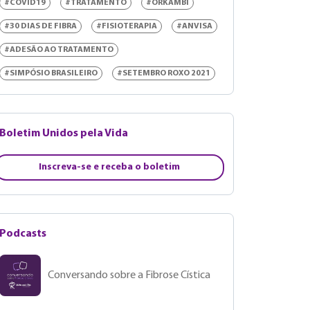
#COVID19
#TRATAMENTO
#ORKAMBI
#30 DIAS DE FIBRA
#FISIOTERAPIA
#ANVISA
#ADESÃO AO TRATAMENTO
#SIMPÓSIO BRASILEIRO
#SETEMBRO ROXO 2021
Boletim Unidos pela Vida
Inscreva-se e receba o boletim
Podcasts
Conversando sobre a Fibrose Cística