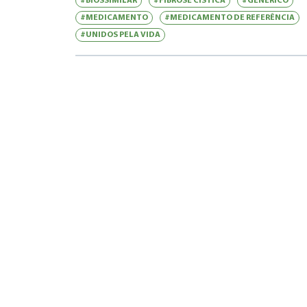
#BIOSSIMILAR
#FIBROSE CÍSTICA
#GENÉRICO
#MEDICAMENTO
#MEDICAMENTO DE REFERÊNCIA
#UNIDOS PELA VIDA