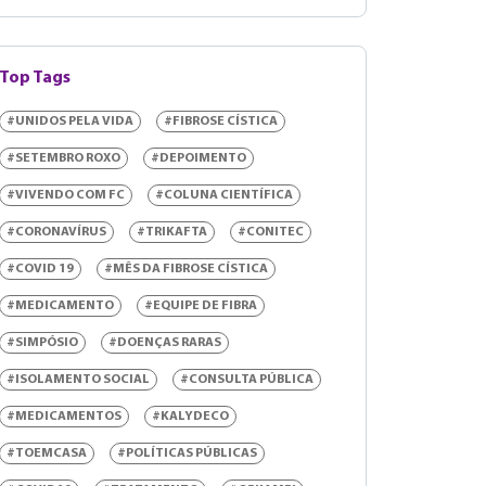
Top Tags
#UNIDOS PELA VIDA
#FIBROSE CÍSTICA
#SETEMBRO ROXO
#DEPOIMENTO
#VIVENDO COM FC
#COLUNA CIENTÍFICA
#CORONAVÍRUS
#TRIKAFTA
#CONITEC
#COVID 19
#MÊS DA FIBROSE CÍSTICA
#MEDICAMENTO
#EQUIPE DE FIBRA
#SIMPÓSIO
#DOENÇAS RARAS
#ISOLAMENTO SOCIAL
#CONSULTA PÚBLICA
#MEDICAMENTOS
#KALYDECO
#TOEMCASA
#POLÍTICAS PÚBLICAS