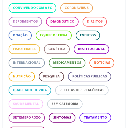
CONVIVENDO COM A FC
CORONAVÍRUS
DEPOIMENTOS
DIAGNÓSTICO
DIREITOS
DOAÇÃO
EQUIPE DE FIBRA
EVENTOS
FISIOTERAPIA
GENÉTICA
INSTITUCIONAL
INTERNACIONAL
MEDICAMENTOS
NOTÍCIAS
NUTRIÇÃO
PESQUISA
POLÍTICAS PÚBLICAS
QUALIDADE DE VIDA
RECEITAS HIPERCALÓRICAS
SAÚDE MENTAL
SEM CATEGORIA
SETEMBRO ROXO
SINTOMAS
TRATAMENTO