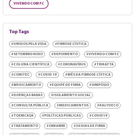
VIVENDO COM FC
Top Tags
#UNIDOS PELA VIDA
#FIBROSE CÍSTICA
#SETEMBRO ROXO
#DEPOIMENTO
#VIVENDO COM FC
#COLUNA CIENTÍFICA
#CORONAVÍRUS
#TRIKAFTA
#CONITEC
#COVID 19
#MÊS DA FIBROSE CÍSTICA
#MEDICAMENTO
#EQUIPE DE FIBRA
#SIMPÓSIO
#DOENÇAS RARAS
#ISOLAMENTO SOCIAL
#CONSULTA PÚBLICA
#MEDICAMENTOS
#KALYDECO
#TOEMCASA
#POLÍTICAS PÚBLICAS
#COVID19
#TRATAMENTO
#ORKAMBI
#30 DIAS DE FIBRA