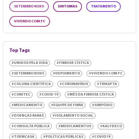
SETEMBRO ROXO
SINTOMAS
TRATAMENTO
VIVENDO COM FC
Top Tags
#UNIDOS PELA VIDA
#FIBROSE CÍSTICA
#SETEMBRO ROXO
#DEPOIMENTO
#VIVENDO COM FC
#COLUNA CIENTÍFICA
#CORONAVÍRUS
#TRIKAFTA
#CONITEC
#COVID 19
#MÊS DA FIBROSE CÍSTICA
#MEDICAMENTO
#EQUIPE DE FIBRA
#SIMPÓSIO
#DOENÇAS RARAS
#ISOLAMENTO SOCIAL
#CONSULTA PÚBLICA
#MEDICAMENTOS
#KALYDECO
#TOEMCASA
#POLÍTICAS PÚBLICAS
#COVID19