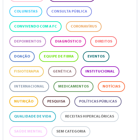
COLUNISTAS
CONSULTA PÚBLICA
CONVIVENDO COM A FC
CORONAVÍRUS
DEPOIMENTOS
DIAGNÓSTICO
DIREITOS
DOAÇÃO
EQUIPE DE FIBRA
EVENTOS
FISIOTERAPIA
GENÉTICA
INSTITUCIONAL
INTERNACIONAL
MEDICAMENTOS
NOTÍCIAS
NUTRIÇÃO
PESQUISA
POLÍTICAS PÚBLICAS
QUALIDADE DE VIDA
RECEITAS HIPERCALÓRICAS
SAÚDE MENTAL
SEM CATEGORIA