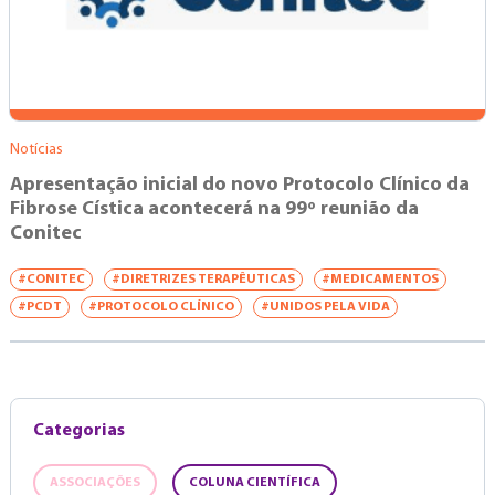
Notícias
Apresentação inicial do novo Protocolo Clínico da
Fibrose Cística acontecerá na 99º reunião da
Conitec
#CONITEC
#DIRETRIZES TERAPÊUTICAS
#MEDICAMENTOS
#PCDT
#PROTOCOLO CLÍNICO
#UNIDOS PELA VIDA
Categorias
ASSOCIAÇÕES
COLUNA CIENTÍFICA