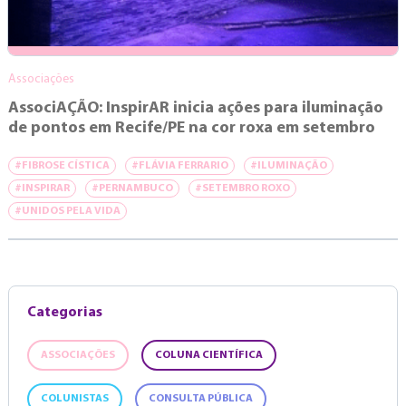
Associações
AssociAÇÃO: InspirAR inicia ações para iluminação
de pontos em Recife/PE na cor roxa em setembro
#FIBROSE CÍSTICA
#FLÁVIA FERRARIO
#ILUMINAÇÃO
#INSPIRAR
#PERNAMBUCO
#SETEMBRO ROXO
#UNIDOS PELA VIDA
Categorias
ASSOCIAÇÕES
COLUNA CIENTÍFICA
COLUNISTAS
CONSULTA PÚBLICA