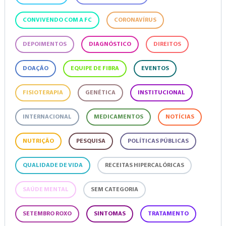
CONVIVENDO COM A FC
CORONAVÍRUS
DEPOIMENTOS
DIAGNÓSTICO
DIREITOS
DOAÇÃO
EQUIPE DE FIBRA
EVENTOS
FISIOTERAPIA
GENÉTICA
INSTITUCIONAL
INTERNACIONAL
MEDICAMENTOS
NOTÍCIAS
NUTRIÇÃO
PESQUISA
POLÍTICAS PÚBLICAS
QUALIDADE DE VIDA
RECEITAS HIPERCALÓRICAS
SAÚDE MENTAL
SEM CATEGORIA
SETEMBRO ROXO
SINTOMAS
TRATAMENTO