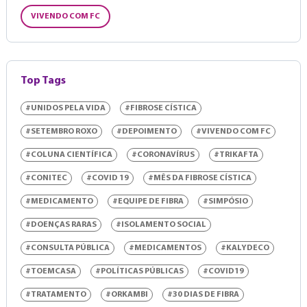
VIVENDO COM FC
Top Tags
#UNIDOS PELA VIDA
#FIBROSE CÍSTICA
#SETEMBRO ROXO
#DEPOIMENTO
#VIVENDO COM FC
#COLUNA CIENTÍFICA
#CORONAVÍRUS
#TRIKAFTA
#CONITEC
#COVID 19
#MÊS DA FIBROSE CÍSTICA
#MEDICAMENTO
#EQUIPE DE FIBRA
#SIMPÓSIO
#DOENÇAS RARAS
#ISOLAMENTO SOCIAL
#CONSULTA PÚBLICA
#MEDICAMENTOS
#KALYDECO
#TOEMCASA
#POLÍTICAS PÚBLICAS
#COVID19
#TRATAMENTO
#ORKAMBI
#30 DIAS DE FIBRA