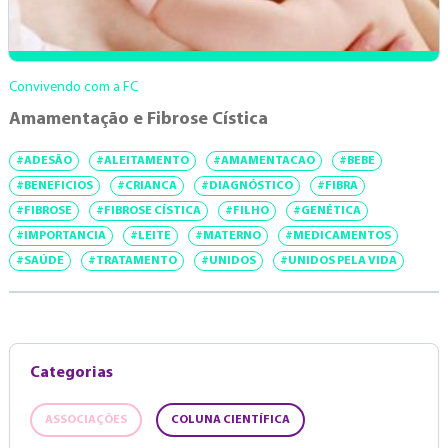
Convivendo com a FC
Amamentação e Fibrose Cística
#ADESÃO
#ALEITAMENTO
#AMAMENTACAO
#BEBE
#BENEFICIOS
#CRIANCA
#DIAGNÓSTICO
#FIBRA
#FIBROSE
#FIBROSE CÍSTICA
#FILHO
#GENÉTICA
#IMPORTANCIA
#LEITE
#MATERNO
#MEDICAMENTOS
#SAÚDE
#TRATAMENTO
#UNIDOS
#UNIDOS PELA VIDA
Categorias
ASSOCIAÇÕES
COLUNA CIENTÍFICA