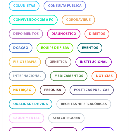
COLUNISTAS
CONSULTA PÚBLICA
CONVIVENDO COM A FC
CORONAVÍRUS
DEPOIMENTOS
DIAGNÓSTICO
DIREITOS
DOAÇÃO
EQUIPE DE FIBRA
EVENTOS
FISIOTERAPIA
GENÉTICA
INSTITUCIONAL
INTERNACIONAL
MEDICAMENTOS
NOTÍCIAS
NUTRIÇÃO
PESQUISA
POLÍTICAS PÚBLICAS
QUALIDADE DE VIDA
RECEITAS HIPERCALÓRICAS
SAÚDE MENTAL
SEM CATEGORIA