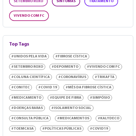
SETEMBRO ROXO
SINTOMAS
TRATAMENTO
VIVENDO COM FC
Top Tags
#UNIDOS PELA VIDA
#FIBROSE CÍSTICA
#SETEMBRO ROXO
#DEPOIMENTO
#VIVENDO COM FC
#COLUNA CIENTÍFICA
#CORONAVÍRUS
#TRIKAFTA
#CONITEC
#COVID 19
#MÊS DA FIBROSE CÍSTICA
#MEDICAMENTO
#EQUIPE DE FIBRA
#SIMPÓSIO
#DOENÇAS RARAS
#ISOLAMENTO SOCIAL
#CONSULTA PÚBLICA
#MEDICAMENTOS
#KALYDECO
#TOEMCASA
#POLÍTICAS PÚBLICAS
#COVID19