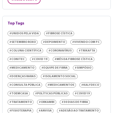
Top Tags
#UNIDOS PELA VIDA
#FIBROSE CÍSTICA
#SETEMBRO ROXO
#DEPOIMENTO
#VIVENDO COM FC
#COLUNA CIENTÍFICA
#CORONAVÍRUS
#TRIKAFTA
#CONITEC
#COVID 19
#MÊS DA FIBROSE CÍSTICA
#MEDICAMENTO
#EQUIPE DE FIBRA
#SIMPÓSIO
#DOENÇAS RARAS
#ISOLAMENTO SOCIAL
#CONSULTA PÚBLICA
#MEDICAMENTOS
#KALYDECO
#TOEMCASA
#POLÍTICAS PÚBLICAS
#COVID19
#TRATAMENTO
#ORKAMBI
#30 DIAS DE FIBRA
#FISIOTERAPIA
#ANVISA
#ADESÃO AO TRATAMENTO