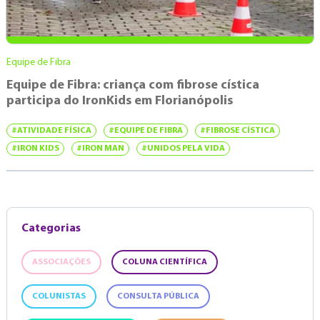
Equipe de Fibra
Equipe de Fibra: criança com fibrose cística
participa do IronKids em Florianópolis
#ATIVIDADE FÍSICA
#EQUIPE DE FIBRA
#FIBROSE CÍSTICA
#IRON KIDS
#IRON MAN
#UNIDOS PELA VIDA
Categorias
ASSOCIAÇÕES
COLUNA CIENTÍFICA
COLUNISTAS
CONSULTA PÚBLICA