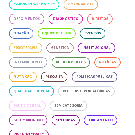
CONVIVENDO COM A FC
CORONAVÍRUS
DEPOIMENTOS
DIAGNÓSTICO
DIREITOS
DOAÇÃO
EQUIPE DE FIBRA
EVENTOS
FISIOTERAPIA
GENÉTICA
INSTITUCIONAL
INTERNACIONAL
MEDICAMENTOS
NOTÍCIAS
NUTRIÇÃO
PESQUISA
POLÍTICAS PÚBLICAS
QUALIDADE DE VIDA
RECEITAS HIPERCALÓRICAS
SAÚDE MENTAL
SEM CATEGORIA
SETEMBRO ROXO
SINTOMAS
TRATAMENTO
VIVENDO COM FC