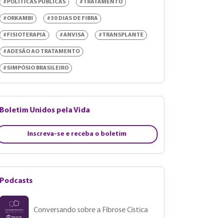
#POLÍTICAS PÚBLICAS
#TRATAMENTO
#ORKAMBI
#30 DIAS DE FIBRA
#FISIOTERAPIA
#ANVISA
#TRANSPLANTE
#ADESÃO AO TRATAMENTO
#SIMPÓSIO BRASILEIRO
Boletim Unidos pela Vida
Inscreva-se e receba o boletim
Podcasts
Conversando sobre a Fibrose Cística