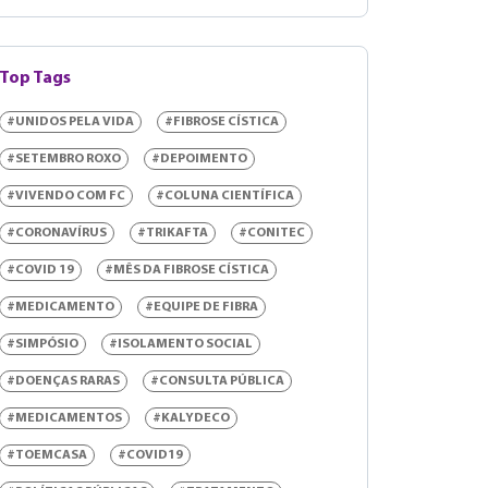
Top Tags
#UNIDOS PELA VIDA
#FIBROSE CÍSTICA
#SETEMBRO ROXO
#DEPOIMENTO
#VIVENDO COM FC
#COLUNA CIENTÍFICA
#CORONAVÍRUS
#TRIKAFTA
#CONITEC
#COVID 19
#MÊS DA FIBROSE CÍSTICA
#MEDICAMENTO
#EQUIPE DE FIBRA
#SIMPÓSIO
#ISOLAMENTO SOCIAL
#DOENÇAS RARAS
#CONSULTA PÚBLICA
#MEDICAMENTOS
#KALYDECO
#TOEMCASA
#COVID19