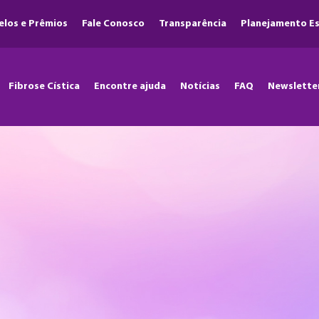
elos e Prêmios
Fale Conosco
Transparência
Planejamento Es
Fibrose Cística
Encontre ajuda
Notícias
FAQ
Newslette