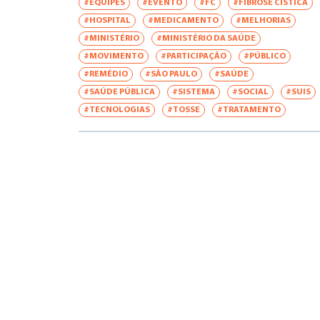
#EQUIPES
#EVENTO
#FC
#FIBROSE CÍSTICA
#HOSPITAL
#MEDICAMENTO
#MELHORIAS
#MINISTÉRIO
#MINISTÉRIO DA SAÚDE
#MOVIMENTO
#PARTICIPAÇÃO
#PÚBLICO
#REMÉDIO
#SÃO PAULO
#SAÚDE
#SAÚDE PÚBLICA
#SISTEMA
#SOCIAL
#SUIS
#TECNOLOGIAS
#TOSSE
#TRATAMENTO