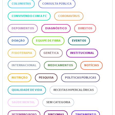
COLUNISTAS
CONSULTA PÚBLICA
CONVIVENDO COM A FC
CORONAVÍRUS
DEPOIMENTOS
DIAGNÓSTICO
DIREITOS
DOAÇÃO
EQUIPE DE FIBRA
EVENTOS
FISIOTERAPIA
GENÉTICA
INSTITUCIONAL
INTERNACIONAL
MEDICAMENTOS
NOTÍCIAS
NUTRIÇÃO
PESQUISA
POLÍTICAS PÚBLICAS
QUALIDADE DE VIDA
RECEITAS HIPERCALÓRICAS
SAÚDE MENTAL
SEM CATEGORIA
SETEMBRO ROXO
SINTOMAS
TRATAMENTO