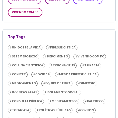
VIVENDO COM FC
Top Tags
#UNIDOS PELA VIDA
#FIBROSE CÍSTICA
#SETEMBRO ROXO
#DEPOIMENTO
#VIVENDO COM FC
#COLUNA CIENTÍFICA
#CORONAVÍRUS
#TRIKAFTA
#CONITEC
#COVID 19
#MÊS DA FIBROSE CÍSTICA
#MEDICAMENTO
#EQUIPE DE FIBRA
#SIMPÓSIO
#DOENÇAS RARAS
#ISOLAMENTO SOCIAL
#CONSULTA PÚBLICA
#MEDICAMENTOS
#KALYDECO
#TOEMCASA
#POLÍTICAS PÚBLICAS
#COVID19