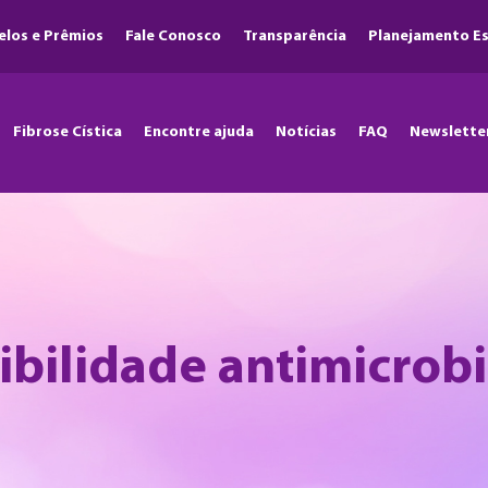
elos e Prêmios
Fale Conosco
Transparência
Planejamento Es
Fibrose Cística
Encontre ajuda
Notícias
FAQ
Newslette
tibilidade antimicrob