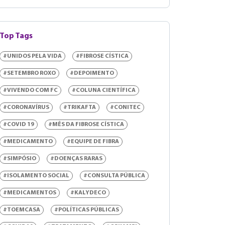
Top Tags
#UNIDOS PELA VIDA
#FIBROSE CÍSTICA
#SETEMBRO ROXO
#DEPOIMENTO
#VIVENDO COM FC
#COLUNA CIENTÍFICA
#CORONAVÍRUS
#TRIKAFTA
#CONITEC
#COVID 19
#MÊS DA FIBROSE CÍSTICA
#MEDICAMENTO
#EQUIPE DE FIBRA
#SIMPÓSIO
#DOENÇAS RARAS
#ISOLAMENTO SOCIAL
#CONSULTA PÚBLICA
#MEDICAMENTOS
#KALYDECO
#TOEMCASA
#POLÍTICAS PÚBLICAS