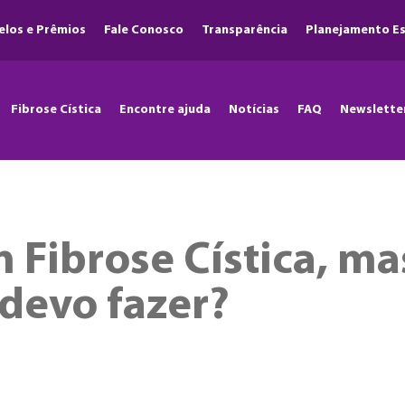
elos e Prêmios
Fale Conosco
Transparência
Planejamento Es
Fibrose Cística
Encontre ajuda
Notícias
FAQ
Newslette
 Fibrose Cística, mas
 devo fazer?