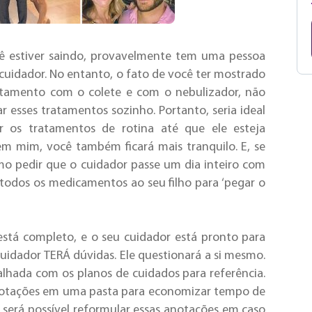
ê estiver saindo, provavelmente tem uma pessoa
 cuidador. No entanto, o fato de você ter mostrado
atamento com o colete e com o nebulizador, não
ar esses tratamentos sozinho. Portanto, seria ideal
ar os tratamentos de rotina até que ele esteja
 em mim, você também ficará mais tranquilo. E, se
mo pedir que o cuidador passe um dia inteiro com
 todos os medicamentos ao seu filho para ‘pegar o
está completo, e o seu cuidador está pronto para
cuidador TERÁ dúvidas. Ele questionará a si mesmo.
alhada com os planos de cuidados para referência.
anotações em uma pasta para economizar tempo de
 será possível reformular essas anotações em caso