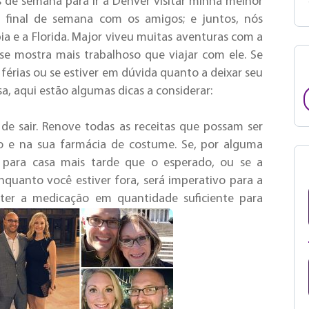
s de semana para ir a Denver visitar minha melhor
m final de semana com os amigos; e juntos, nós
ia e a Florida. Major viveu muitas aventuras com a
se mostra mais trabalhoso que viajar com ele. Se
férias ou se estiver em dúvida quanto a deixar seu
a, aqui estão algumas dicas a considerar:
 de sair. Renove todas as receitas que possam ser
reio e na sua farmácia de costume. Se, por alguma
r para casa mais tarde que o esperado, ou se a
enquanto você estiver fora, será imperativo para a
 ter a medicação em quantidade suficiente para