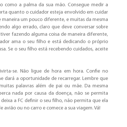
ilho como a palma da sua mão. Consegue medir a
rta quanto o cuidador esteja envolvido em cuidar
s de maneira um pouco diferente, e muitas da mesma
endo algo errado, claro que deve conversar sobre
tiver fazendo alguma coisa de maneira diferente,
dador ama o seu filho e está dedicando o próprio
a. Se o seu filho está recebendo cuidados, aceite
Divirta-se. Não ligue de hora em hora. Confie no
lhe dará a oportunidade de recarregar. Lembre que
r muitas palavras além de pai ou mãe. Da mesma
perca nada por causa da doença, não se permita
eixa a FC definir o seu filho, não permita que ela
e avião ou no carro e comece a sua viagem. Vá!