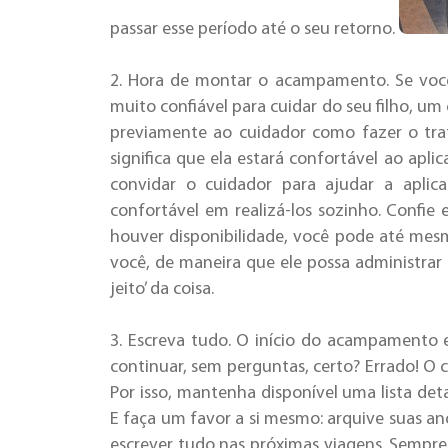
passar esse período até o seu retorno.
2. Hora de montar o acampamento. Se voc
muito confiável para cuidar do seu filho, um
previamente ao cuidador como fazer o tr
significa que ela estará confortável ao aplic
convidar o cuidador para ajudar a aplic
confortável em realizá-los sozinho. Confie
houver disponibilidade, você pode até mes
você, de maneira que ele possa administrar
jeito’ da coisa.
3. Escreva tudo. O início do acampamento 
continuar, sem perguntas, certo? Errado! O 
Por isso, mantenha disponível uma lista det
E faça um favor a si mesmo: arquive suas 
escrever tudo nas próximas viagens. Sempre