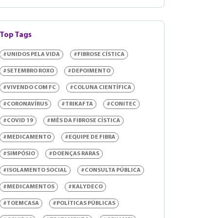
Top Tags
#UNIDOS PELA VIDA
#FIBROSE CÍSTICA
#SETEMBRO ROXO
#DEPOIMENTO
#VIVENDO COM FC
#COLUNA CIENTÍFICA
#CORONAVÍRUS
#TRIKAFTA
#CONITEC
#COVID 19
#MÊS DA FIBROSE CÍSTICA
#MEDICAMENTO
#EQUIPE DE FIBRA
#SIMPÓSIO
#DOENÇAS RARAS
#ISOLAMENTO SOCIAL
#CONSULTA PÚBLICA
#MEDICAMENTOS
#KALYDECO
#TOEMCASA
#POLÍTICAS PÚBLICAS