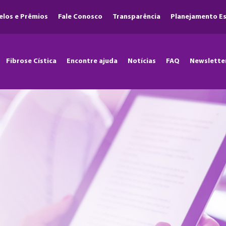
elos e Prêmios
Fale Conosco
Transparência
Planejamento Es
Fibrose Cística
Encontre ajuda
Notícias
FAQ
Newslette