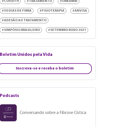
#COVID19
#TRATAMENTO
#ORKAMBI
#30 DIAS DE FIBRA
#FISIOTERAPIA
#ANVISA
#ADESÃO AO TRATAMENTO
#SIMPÓSIO BRASILEIRO
#SETEMBRO ROXO 2021
Boletim Unidos pela Vida
Inscreva-se e receba o boletim
Podcasts
Conversando sobre a Fibrose Cística