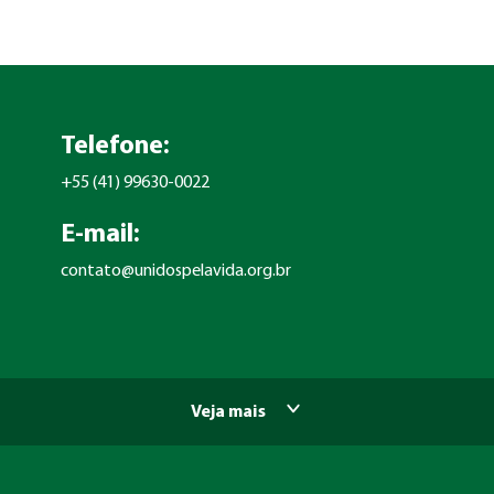
Telefone:
+55 (41) 99630-0022
E-mail:
contato@unidospelavida.org.br
Veja mais