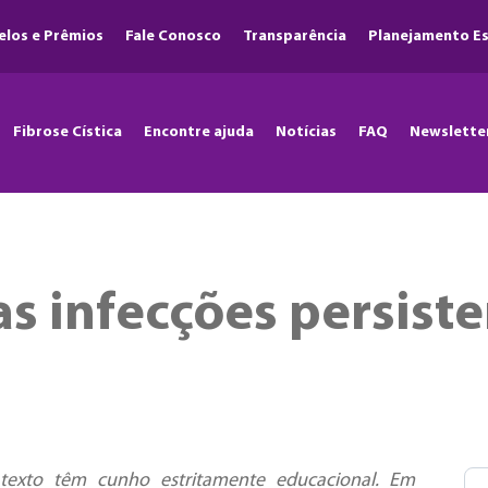
elos e Prêmios
Fale Conosco
Transparência
Planejamento Es
Fibrose Cística
Encontre ajuda
Notícias
FAQ
Newslette
s infecções persist
texto têm cunho estritamente educacional. Em