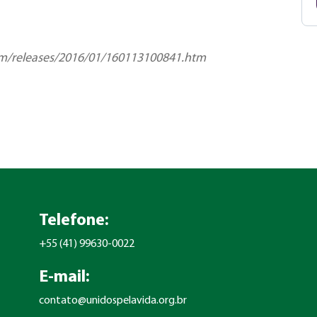
om/releases/2016/01/160113100841.htm
Telefone:
+55 (41) 99630-0022
E-mail:
contato@unidospelavida.org.br