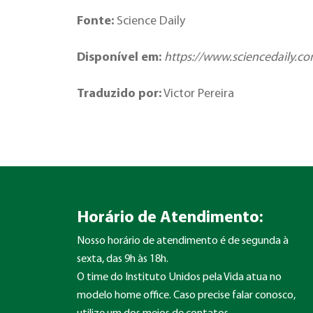
Fonte:
Science Daily
Disponível em:
https://www.sciencedaily.c
Traduzido por:
Victor Pereira
Horário de Atendimento:
Nosso horário de atendimento é de segunda à
sexta, das 9h às 18h.
O time do Instituto Unidos pela Vida atua no
modelo home office. Caso precise falar conosco,