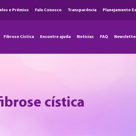
elos e Prêmios
Fale Conosco
Transparência
Planejamento Es
Fibrose Cística
Encontre ajuda
Notícias
FAQ
Newslette
ibrose cística