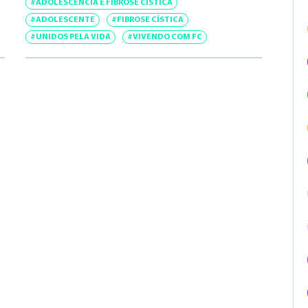
#ADOLESCÊNCIA E FIBROSE CÍSTICA
#ADOLESCENTE
#FIBROSE CÍSTICA
#UNIDOS PELA VIDA
#VIVENDO COM FC