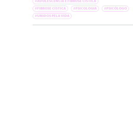
#ADOLESCÊNCIA E FIBROSE CÍSTICA
#FIBROSE CÍSTICA
#PSICOLOGIA
#PSICÓLOGO
#UNIDOS PELA VIDA