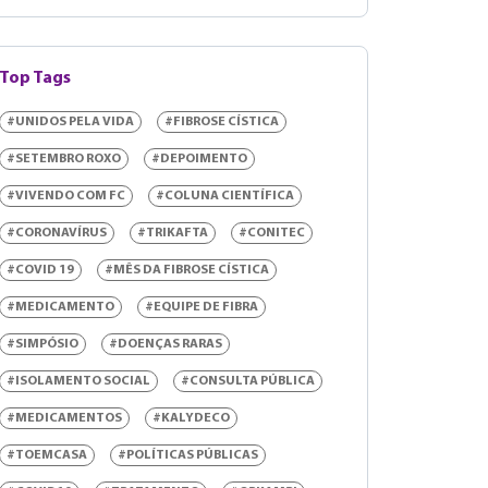
Top Tags
#UNIDOS PELA VIDA
#FIBROSE CÍSTICA
#SETEMBRO ROXO
#DEPOIMENTO
#VIVENDO COM FC
#COLUNA CIENTÍFICA
#CORONAVÍRUS
#TRIKAFTA
#CONITEC
#COVID 19
#MÊS DA FIBROSE CÍSTICA
#MEDICAMENTO
#EQUIPE DE FIBRA
#SIMPÓSIO
#DOENÇAS RARAS
#ISOLAMENTO SOCIAL
#CONSULTA PÚBLICA
#MEDICAMENTOS
#KALYDECO
#TOEMCASA
#POLÍTICAS PÚBLICAS