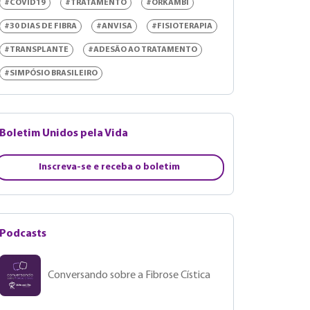
#COVID19
#TRATAMENTO
#ORKAMBI
#30 DIAS DE FIBRA
#ANVISA
#FISIOTERAPIA
#TRANSPLANTE
#ADESÃO AO TRATAMENTO
#SIMPÓSIO BRASILEIRO
Boletim Unidos pela Vida
Inscreva-se e receba o boletim
Podcasts
Conversando sobre a Fibrose Cística