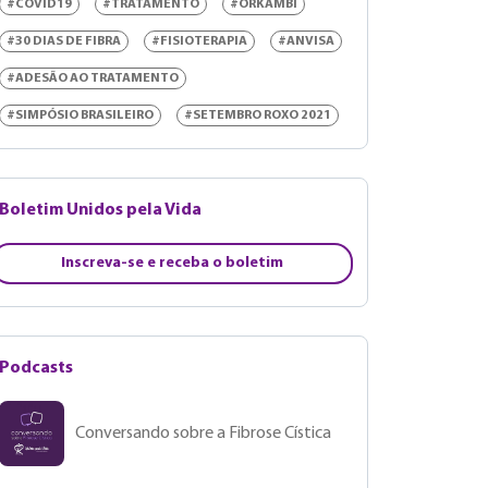
#COVID19
#TRATAMENTO
#ORKAMBI
#30 DIAS DE FIBRA
#FISIOTERAPIA
#ANVISA
#ADESÃO AO TRATAMENTO
#SIMPÓSIO BRASILEIRO
#SETEMBRO ROXO 2021
Boletim Unidos pela Vida
Inscreva-se e receba o boletim
Podcasts
Conversando sobre a Fibrose Cística