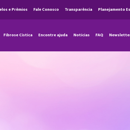
elos e Prêmios
Fale Conosco
Transparência
Planejamento Es
Fibrose Cística
Encontre ajuda
Notícias
FAQ
Newslette