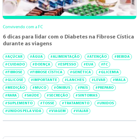
Convivendo com a FC
6 dicas para lidar com o Diabetes na Fibrose Cística
durante as viagens
#AÇÚCAR
#ÁGUA
#ALIMENTAÇÃO
#ATENÇÃO
#BEBIDA
#CUIDADO
#DOENÇA
#ESPESSO
#EUA
#FC
#FIBROSE
#FIBROSE CÍSTICA
#GENÉTICA
#GLICEMIA
#GLICOSE
#IMPORTANTE
#LANCHES
#LEVAR
#MALA
#MEDIÇÃO
#MUCO
#ÔNIBUS
#PAÍS
#PREPARO
#RARA
#SAÚDE
#SECREÇÃO
#SINTOMAS
#SUPLEMENTO
#TOSSE
#TRATAMENTO
#UNIDOS
#UNIDOS PELA VIDA
#VIAGEM
#VIAJAR