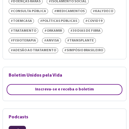
#DOENÇAS RARAS
#ISOLAMENTO SOCIAL
#CONSULTA PÚBLICA
#MEDICAMENTOS
#KALYDECO
#TOEMCASA
#POLÍTICAS PÚBLICAS
#COVID19
#TRATAMENTO
#ORKAMBI
#30 DIAS DE FIBRA
#FISIOTERAPIA
#ANVISA
#TRANSPLANTE
#ADESÃO AO TRATAMENTO
#SIMPÓSIO BRASILEIRO
Boletim Unidos pela Vida
Inscreva-se e receba o boletim
Podcasts