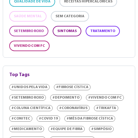
QUALIDADE DE VIDA
RECEITAS HIPERCALÓRICAS
SAÚDE MENTAL
SEM CATEGORIA
SETEMBRO ROXO
SINTOMAS
TRATAMENTO
VIVENDO COM FC
Top Tags
#UNIDOS PELA VIDA
#FIBROSE CÍSTICA
#SETEMBRO ROXO
#DEPOIMENTO
#VIVENDO COM FC
#COLUNA CIENTÍFICA
#CORONAVÍRUS
#TRIKAFTA
#CONITEC
#COVID 19
#MÊS DA FIBROSE CÍSTICA
#MEDICAMENTO
#EQUIPE DE FIBRA
#SIMPÓSIO