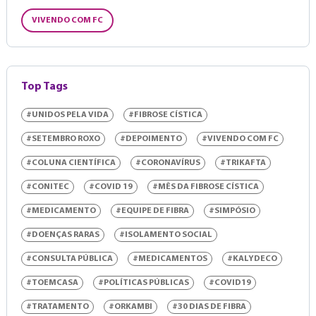
VIVENDO COM FC
Top Tags
#UNIDOS PELA VIDA
#FIBROSE CÍSTICA
#SETEMBRO ROXO
#DEPOIMENTO
#VIVENDO COM FC
#COLUNA CIENTÍFICA
#CORONAVÍRUS
#TRIKAFTA
#CONITEC
#COVID 19
#MÊS DA FIBROSE CÍSTICA
#MEDICAMENTO
#EQUIPE DE FIBRA
#SIMPÓSIO
#DOENÇAS RARAS
#ISOLAMENTO SOCIAL
#CONSULTA PÚBLICA
#MEDICAMENTOS
#KALYDECO
#TOEMCASA
#POLÍTICAS PÚBLICAS
#COVID19
#TRATAMENTO
#ORKAMBI
#30 DIAS DE FIBRA