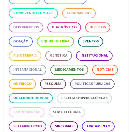
CONVIVENDO COM A FC
CORONAVÍRUS
DEPOIMENTOS
DIAGNÓSTICO
DIREITOS
DOAÇÃO
EQUIPE DE FIBRA
EVENTOS
FISIOTERAPIA
GENÉTICA
INSTITUCIONAL
INTERNACIONAL
MEDICAMENTOS
NOTÍCIAS
NUTRIÇÃO
PESQUISA
POLÍTICAS PÚBLICAS
QUALIDADE DE VIDA
RECEITAS HIPERCALÓRICAS
SAÚDE MENTAL
SEM CATEGORIA
SETEMBRO ROXO
SINTOMAS
TRATAMENTO