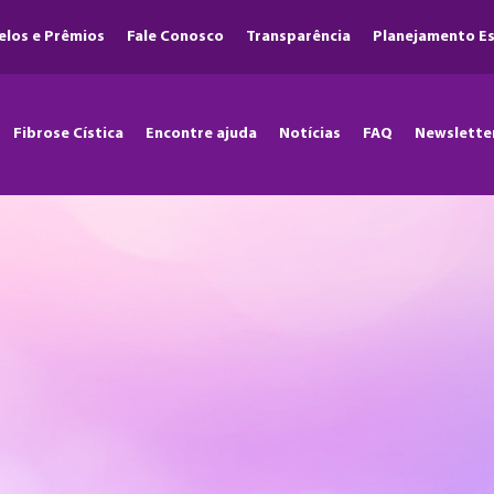
elos e Prêmios
Fale Conosco
Transparência
Planejamento Es
Fibrose Cística
Encontre ajuda
Notícias
FAQ
Newslette