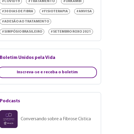
#COVID19
#TRATAMENTO
#ORKAMBI
#30 DIAS DE FIBRA
#FISIOTERAPIA
#ANVISA
#ADESÃO AO TRATAMENTO
#SIMPÓSIO BRASILEIRO
#SETEMBRO ROXO 2021
Boletim Unidos pela Vida
Inscreva-se e receba o boletim
Podcasts
Conversando sobre a Fibrose Cística