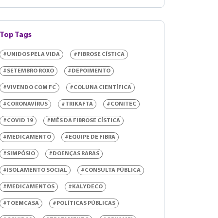
Top Tags
#UNIDOS PELA VIDA
#FIBROSE CÍSTICA
#SETEMBRO ROXO
#DEPOIMENTO
#VIVENDO COM FC
#COLUNA CIENTÍFICA
#CORONAVÍRUS
#TRIKAFTA
#CONITEC
#COVID 19
#MÊS DA FIBROSE CÍSTICA
#MEDICAMENTO
#EQUIPE DE FIBRA
#SIMPÓSIO
#DOENÇAS RARAS
#ISOLAMENTO SOCIAL
#CONSULTA PÚBLICA
#MEDICAMENTOS
#KALYDECO
#TOEMCASA
#POLÍTICAS PÚBLICAS