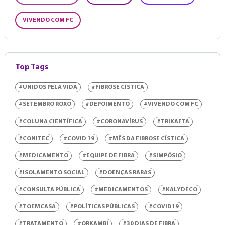
VIVENDO COM FC
Top Tags
#UNIDOS PELA VIDA
#FIBROSE CÍSTICA
#SETEMBRO ROXO
#DEPOIMENTO
#VIVENDO COM FC
#COLUNA CIENTÍFICA
#CORONAVÍRUS
#TRIKAFTA
#CONITEC
#COVID 19
#MÊS DA FIBROSE CÍSTICA
#MEDICAMENTO
#EQUIPE DE FIBRA
#SIMPÓSIO
#ISOLAMENTO SOCIAL
#DOENÇAS RARAS
#CONSULTA PÚBLICA
#MEDICAMENTOS
#KALYDECO
#TOEMCASA
#POLÍTICAS PÚBLICAS
#COVID19
#TRATAMENTO
#ORKAMBI
#30 DIAS DE FIBRA