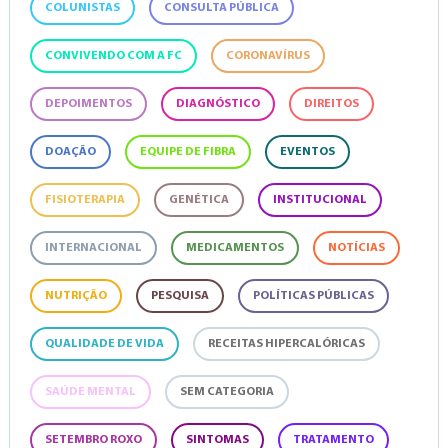
COLUNISTAS
CONSULTA PÚBLICA
CONVIVENDO COM A FC
CORONAVÍRUS
DEPOIMENTOS
DIAGNÓSTICO
DIREITOS
DOAÇÃO
EQUIPE DE FIBRA
EVENTOS
FISIOTERAPIA
GENÉTICA
INSTITUCIONAL
INTERNACIONAL
MEDICAMENTOS
NOTÍCIAS
NUTRIÇÃO
PESQUISA
POLÍTICAS PÚBLICAS
QUALIDADE DE VIDA
RECEITAS HIPERCALÓRICAS
SAÚDE MENTAL
SEM CATEGORIA
SETEMBRO ROXO
SINTOMAS
TRATAMENTO