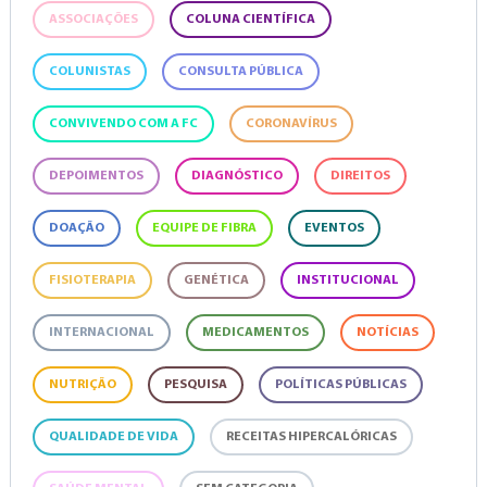
ASSOCIAÇÕES
COLUNA CIENTÍFICA
COLUNISTAS
CONSULTA PÚBLICA
CONVIVENDO COM A FC
CORONAVÍRUS
DEPOIMENTOS
DIAGNÓSTICO
DIREITOS
DOAÇÃO
EQUIPE DE FIBRA
EVENTOS
FISIOTERAPIA
GENÉTICA
INSTITUCIONAL
INTERNACIONAL
MEDICAMENTOS
NOTÍCIAS
NUTRIÇÃO
PESQUISA
POLÍTICAS PÚBLICAS
QUALIDADE DE VIDA
RECEITAS HIPERCALÓRICAS