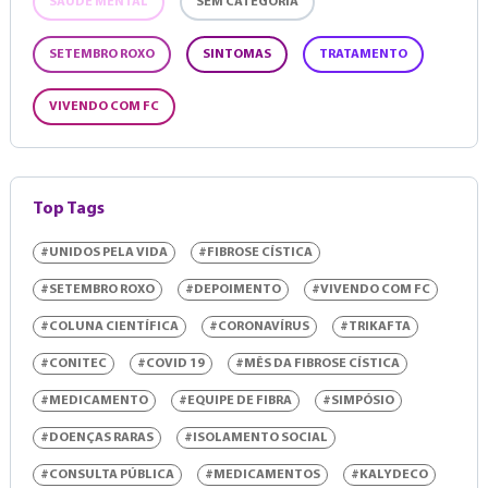
SAÚDE MENTAL
SEM CATEGORIA
SETEMBRO ROXO
SINTOMAS
TRATAMENTO
VIVENDO COM FC
Top Tags
#UNIDOS PELA VIDA
#FIBROSE CÍSTICA
#SETEMBRO ROXO
#DEPOIMENTO
#VIVENDO COM FC
#COLUNA CIENTÍFICA
#CORONAVÍRUS
#TRIKAFTA
#CONITEC
#COVID 19
#MÊS DA FIBROSE CÍSTICA
#MEDICAMENTO
#EQUIPE DE FIBRA
#SIMPÓSIO
#DOENÇAS RARAS
#ISOLAMENTO SOCIAL
#CONSULTA PÚBLICA
#MEDICAMENTOS
#KALYDECO