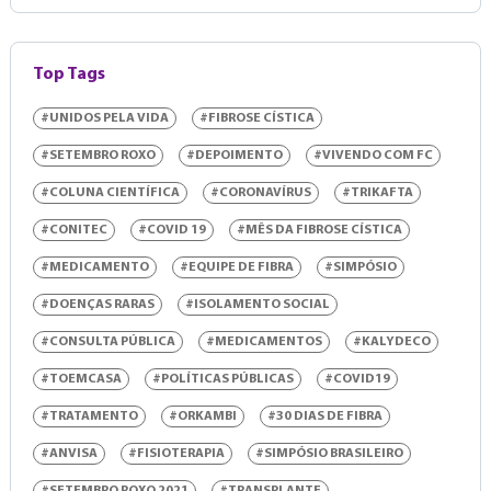
Top Tags
#UNIDOS PELA VIDA
#FIBROSE CÍSTICA
#SETEMBRO ROXO
#DEPOIMENTO
#VIVENDO COM FC
#COLUNA CIENTÍFICA
#CORONAVÍRUS
#TRIKAFTA
#CONITEC
#COVID 19
#MÊS DA FIBROSE CÍSTICA
#MEDICAMENTO
#EQUIPE DE FIBRA
#SIMPÓSIO
#DOENÇAS RARAS
#ISOLAMENTO SOCIAL
#CONSULTA PÚBLICA
#MEDICAMENTOS
#KALYDECO
#TOEMCASA
#POLÍTICAS PÚBLICAS
#COVID19
#TRATAMENTO
#ORKAMBI
#30 DIAS DE FIBRA
#ANVISA
#FISIOTERAPIA
#SIMPÓSIO BRASILEIRO
#SETEMBRO ROXO 2021
#TRANSPLANTE