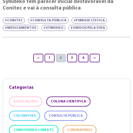
Symdeko tem parecer inicial desfavorável da
Conitec e vai à consulta pública
#CONITEC
#CONSULTA PÚBLICA
#FIBROSE CÍSTICA
#MEDICAMENTOS
#SYMDEKO
#UNIDOS PELA VIDA
<
1
2
3
4
>
Categorias
ASSOCIAÇÕES
COLUNA CIENTÍFICA
COLUNISTAS
CONSULTA PÚBLICA
CONVIVENDO COM A FC
CORONAVÍRUS