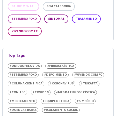
SAÚDE MENTAL
SEM CATEGORIA
SETEMBRO ROXO
SINTOMAS
TRATAMENTO
VIVENDO COM FC
Top Tags
#UNIDOS PELA VIDA
#FIBROSE CÍSTICA
#SETEMBRO ROXO
#DEPOIMENTO
#VIVENDO COM FC
#COLUNA CIENTÍFICA
#CORONAVÍRUS
#TRIKAFTA
#CONITEC
#COVID 19
#MÊS DA FIBROSE CÍSTICA
#MEDICAMENTO
#EQUIPE DE FIBRA
#SIMPÓSIO
#DOENÇAS RARAS
#ISOLAMENTO SOCIAL