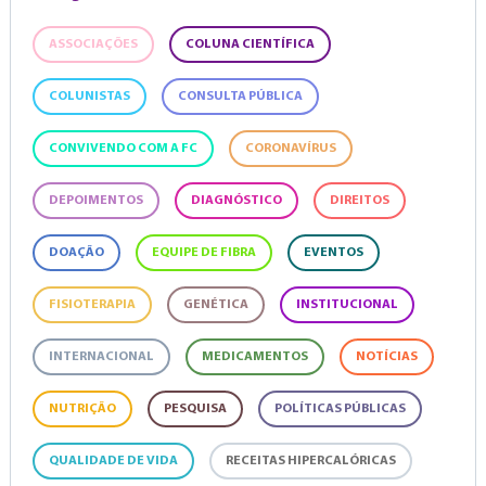
ASSOCIAÇÕES
COLUNA CIENTÍFICA
COLUNISTAS
CONSULTA PÚBLICA
CONVIVENDO COM A FC
CORONAVÍRUS
DEPOIMENTOS
DIAGNÓSTICO
DIREITOS
DOAÇÃO
EQUIPE DE FIBRA
EVENTOS
FISIOTERAPIA
GENÉTICA
INSTITUCIONAL
INTERNACIONAL
MEDICAMENTOS
NOTÍCIAS
NUTRIÇÃO
PESQUISA
POLÍTICAS PÚBLICAS
QUALIDADE DE VIDA
RECEITAS HIPERCALÓRICAS