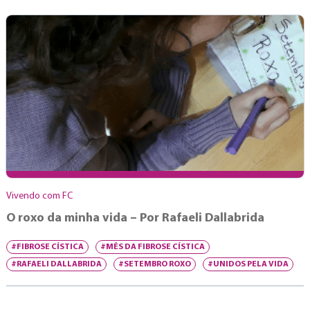
Vivendo com FC
O roxo da minha vida – Por Rafaeli Dallabrida
#FIBROSE CÍSTICA
#MÊS DA FIBROSE CÍSTICA
#RAFAELI DALLABRIDA
#SETEMBRO ROXO
#UNIDOS PELA VIDA