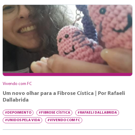
Vivendo com FC
Um novo olhar para a Fibrose Cística | Por Rafaeli
Dallabrida
#DEPOIMENTO
#FIBROSE CÍSTICA
#RAFAELI DALLABRIDA
#UNIDOS PELA VIDA
#VIVENDO COM FC