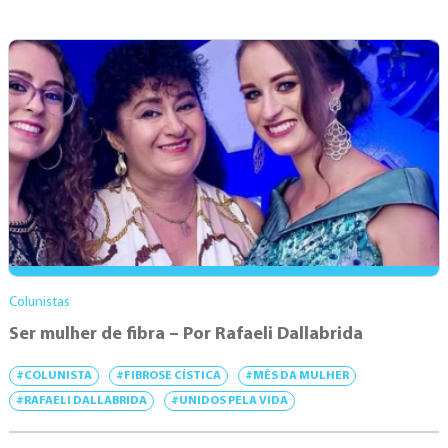
Colunistas
Ser mulher de fibra – Por Rafaeli Dallabrida
#COLUNISTA
#FIBROSE CÍSTICA
#MÊS DA MULHER
#RAFAELI DALLABRIDA
#UNIDOS PELA VIDA