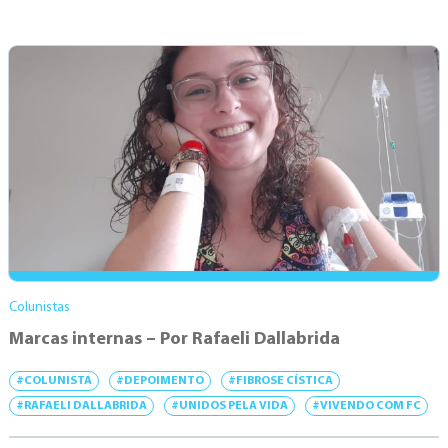
Colunistas
Marcas internas – Por Rafaeli Dallabrida
#COLUNISTA
#DEPOIMENTO
#FIBROSE CÍSTICA
#RAFAELI DALLABRIDA
#UNIDOS PELA VIDA
#VIVENDO COM FC