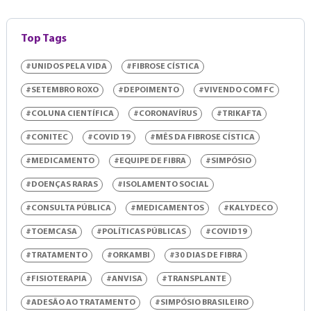
Top Tags
#UNIDOS PELA VIDA
#FIBROSE CÍSTICA
#SETEMBRO ROXO
#DEPOIMENTO
#VIVENDO COM FC
#COLUNA CIENTÍFICA
#CORONAVÍRUS
#TRIKAFTA
#CONITEC
#COVID 19
#MÊS DA FIBROSE CÍSTICA
#MEDICAMENTO
#EQUIPE DE FIBRA
#SIMPÓSIO
#DOENÇAS RARAS
#ISOLAMENTO SOCIAL
#CONSULTA PÚBLICA
#MEDICAMENTOS
#KALYDECO
#TOEMCASA
#POLÍTICAS PÚBLICAS
#COVID19
#TRATAMENTO
#ORKAMBI
#30 DIAS DE FIBRA
#FISIOTERAPIA
#ANVISA
#TRANSPLANTE
#ADESÃO AO TRATAMENTO
#SIMPÓSIO BRASILEIRO